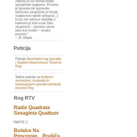
zatorej so se morali sklepi
sprejemati soglasno. Prvotno
je beseda
mir
pomenila
občinsko
skupščino
in hkrati
soglasnost
njenih sklepov[...]
Izraz
mir
odseva obdobje v
katerem je imel vsak član
skupnosti --
ženske ravno
tako kot moški
-- enake
pravice."
-- M. Eliade
Peticija
Peticija
Neomejeni rog uporabe
/ Support Autonomous Tovarna
Rog
Stalna peticija za
podporo
avtonomni, svobodni in
samoupravni uporabi nekdanje
tovarne Rog
Rog RTV
Radix Quadrata
Sexaginta Quattuor
PARTE 1:
Butalce Na
Prevzgojo _ Prašiča