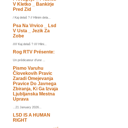
V Kletko _ Bankirje
Pred Zid
/ Kaj delaš ? // Hlinim dela...
Psa Na Vrvico _ Lsd
V Usta _ Jezik Za
Zobe
///// Kaj delaš ? //// Hlini...
Rog RTV Présente:
Un prédicateur d'une ...
Pismo Varuhu
Človekovih Pravic
Zaradi Omejevanja
Pravice Do Javnega
Zbiranja, Ki Ga Izvaja
Ljubljanska Mestna
Uprava
...21 January 2026...
LSD IS A HUMAN
RIGHT