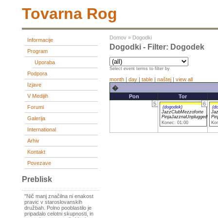
Tovarna Rog
Domov
»
Dogodki
Informacije
Dogodki - Filter: Dogodek
Program
Uporaba
Select event terms to filter by
Podpora
month
|
day
|
table
|
naštej
|
view all
Izjave
�
V Medijih
Pon
Tor
5
6
Forumi
(dogodek)
(d
JazzClubMezzoforte
Ja
PinjaJazznaUnplugged
Pin
Galerija
Konec: 01:00
Kon
International
Arhiv
Kontakt
Povezave
Preblisk
"Nič manj značilna ni enakost
pravic v staroslovanskih
družbah. Polno pooblastilo je
pripadalo celotni skupnosti, in