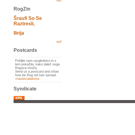
več
RogZin
Šraufi So Se
Raztresli,
Ilirija
več
Postcards
Pošljite nam razglednico in s
tem pokažite, kako daleč sega
Rogova mreža.
Send us a postcard and show
how far Rog net has spread.
>
naslov/address
Syndicate