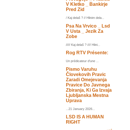
V Kletko _ Bankirje
Pred Zid
/ Kaj delaš ? // Hlinim dela...
Psa Na Vrvico _ Lsd
V Usta _ Jezik Za
Zobe
///// Kaj delaš ? //// Hlini...
Rog RTV Présente:
Un prédicateur d'une ...
Pismo Varuhu
Človekovih Pravic
Zaradi Omejevanja
Pravice Do Javnega
Zbiranja, Ki Ga Izvaja
Ljubljanska Mestna
Uprava
...21 January 2026...
LSD IS A HUMAN
RIGHT