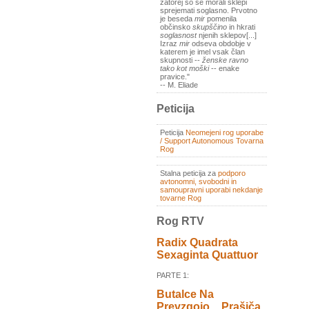
zatorej so se morali sklepi
sprejemati soglasno. Prvotno
je beseda
mir
pomenila
občinsko
skupščino
in hkrati
soglasnost
njenih sklepov[...]
Izraz
mir
odseva obdobje v
katerem je imel vsak član
skupnosti --
ženske ravno
tako kot moški
-- enake
pravice."
-- M. Eliade
Peticija
Peticija
Neomejeni rog uporabe
/ Support Autonomous Tovarna
Rog
Stalna peticija za
podporo
avtonomni, svobodni in
samoupravni uporabi nekdanje
tovarne Rog
Rog RTV
Radix Quadrata
Sexaginta Quattuor
PARTE 1:
Butalce Na
Prevzgojo _ Prašiča