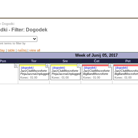
»
Dogodki
ki - Filter: Dogodek
nt terms to filter by
day
|
table
|
naštej
|
view all
Week of Junij 05, 2017
Pon
Tor
Sre
Čet
Pet
5
6
7
8
(dogodek)
(dogodek)
(dogodek)
(dogodek)
JazzClubMezzoforte
JazzClubMezzoforte
JazzClubMezzoforte
JazzClubMezzofo
PinjaJazznaUnplugged
PinjaJazznaUnplugged
BigBandMezzoforte
BigBandMezzofort
Konec: 01:00
Konec: 01:00
Konec: 01:00
Konec: 01:00