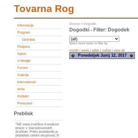
Tovarna Rog
Domov
»
Dogodki
Informacije
Dogodki - Filter: Dogodek
Program
Uporaba
Select event terms to filter by
Podpora
month
|
week
|
table
|
naštej
|
view all
Izjave
Ponedeljek Junij 12, 2017
�
�
V Medijih
Forumi
Galerija
International
Arhiv
Kontakt
Povezave
Preblisk
"Nič manj značilna ni enakost
pravic v staroslovanskih
družbah. Polno pooblastilo je
pripadalo celotni skupnosti, in