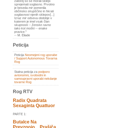
zatorej so se morali sklepi
sprejemati soglasno. Prvotno
je beseda
mir
pomenila
občinsko
skupščino
in hkrati
soglasnost
njenih sklepov[...]
Izraz
mir
odseva obdobje v
katerem je imel vsak član
skupnosti --
ženske ravno
tako kot moški
-- enake
pravice."
-- M. Eliade
Peticija
Peticija
Neomejeni rog uporabe
/ Support Autonomous Tovarna
Rog
Stalna peticija za
podporo
avtonomni, svobodni in
samoupravni uporabi nekdanje
tovarne Rog
Rog RTV
Radix Quadrata
Sexaginta Quattuor
PARTE 1:
Butalce Na
Prevzgojo _ Prašiča