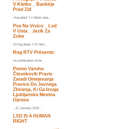
V Kletko _ Bankirje
Pred Zid
/ Kaj delaš ? // Hlinim dela...
Psa Na Vrvico _ Lsd
V Usta _ Jezik Za
Zobe
///// Kaj delaš ? //// Hlini...
Rog RTV Présente:
Un prédicateur d'une ...
Pismo Varuhu
Človekovih Pravic
Zaradi Omejevanja
Pravice Do Javnega
Zbiranja, Ki Ga Izvaja
Ljubljanska Mestna
Uprava
...21 January 2026...
LSD IS A HUMAN
RIGHT