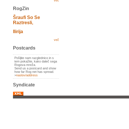
več
RogZin
Šraufi So Se
Raztresli,
Ilirija
več
Postcards
Pošljite nam razglednico in s
tem pokažite, kako daleč sega
Rogova mreža.
Send us a postcard and show
how far Rog net has spread.
>
naslov/address
Syndicate