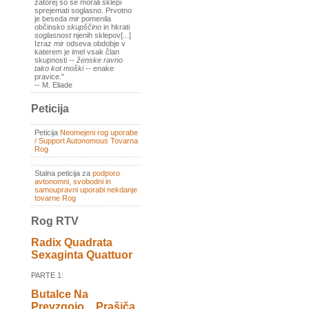
zatorej so se morali sklepi
sprejemati soglasno. Prvotno
je beseda
mir
pomenila
občinsko
skupščino
in hkrati
soglasnost
njenih sklepov[...]
Izraz
mir
odseva obdobje v
katerem je imel vsak član
skupnosti --
ženske ravno
tako kot moški
-- enake
pravice."
-- M. Eliade
Peticija
Peticija
Neomejeni rog uporabe
/ Support Autonomous Tovarna
Rog
Stalna peticija za
podporo
avtonomni, svobodni in
samoupravni uporabi nekdanje
tovarne Rog
Rog RTV
Radix Quadrata
Sexaginta Quattuor
PARTE 1:
Butalce Na
Prevzgojo _ Prašiča