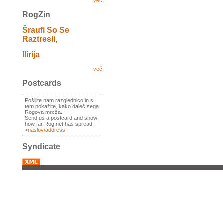
več
RogZin
Šraufi So Se
Raztresli,
Ilirija
več
Postcards
Pošljite nam razglednico in s
tem pokažite, kako daleč sega
Rogova mreža.
Send us a postcard and show
how far Rog net has spread.
>
naslov/address
Syndicate