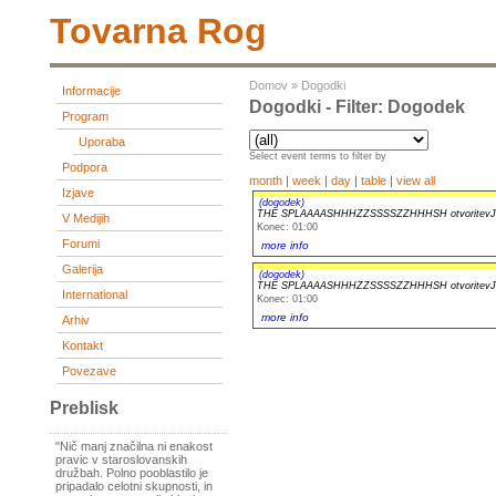
Tovarna Rog
Domov
»
Dogodki
Informacije
Dogodki - Filter: Dogodek
Program
Uporaba
Select event terms to filter by
Podpora
month
|
week
|
day
|
table
|
view all
Izjave
(dogodek)
THE SPLAAAASHHHZZSSSSZZHHHSH otvoritev
V Medijih
Konec: 01:00
Forumi
more info
Galerija
(dogodek)
THE SPLAAAASHHHZZSSSSZZHHHSH otvoritev
International
Konec: 01:00
more info
Arhiv
Kontakt
Povezave
Preblisk
"Nič manj značilna ni enakost
pravic v staroslovanskih
družbah. Polno pooblastilo je
pripadalo celotni skupnosti, in