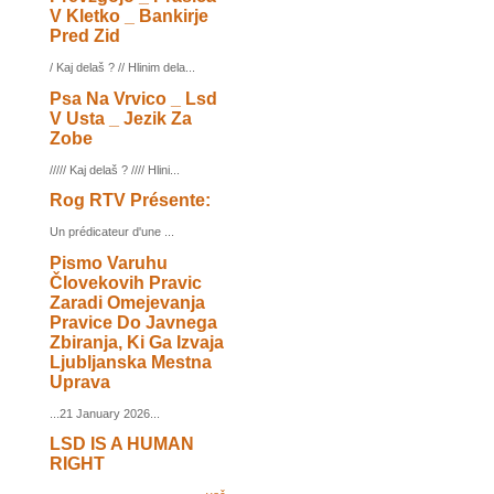
V Kletko _ Bankirje
Pred Zid
/ Kaj delaš ? // Hlinim dela...
Psa Na Vrvico _ Lsd
V Usta _ Jezik Za
Zobe
///// Kaj delaš ? //// Hlini...
Rog RTV Présente:
Un prédicateur d'une ...
Pismo Varuhu
Človekovih Pravic
Zaradi Omejevanja
Pravice Do Javnega
Zbiranja, Ki Ga Izvaja
Ljubljanska Mestna
Uprava
...21 January 2026...
LSD IS A HUMAN
RIGHT