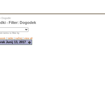
»
Dogodki
ki - Filter: Dogodek
nt terms to filter by
week
|
table
|
naštej
|
view all
rek Junij 13, 2017
�