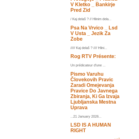
V Kletko _ Bankirje
Pred Zid
/ Kaj delaš ? // Hlinim dela...
Psa Na Vrvico _ Lsd
V Usta _ Jezik Za
Zobe
///// Kaj delaš ? //// Hlini...
Rog RTV Présente:
Un prédicateur d'une ...
Pismo Varuhu
Človekovih Pravic
Zaradi Omejevanja
Pravice Do Javnega
Zbiranja, Ki Ga Izvaja
Ljubljanska Mestna
Uprava
...21 January 2026...
LSD IS A HUMAN
RIGHT