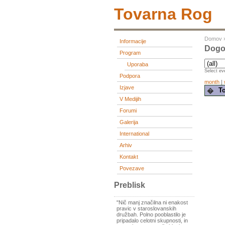
Tovarna Rog
Domov
Informacije
Dogod
Program
Uporaba
Select eve
Podpora
month
|
Izjave
To
�
V Medijih
Forumi
Galerija
International
Arhiv
Kontakt
Povezave
Preblisk
"Nič manj značilna ni enakost
pravic v staroslovanskih
družbah. Polno pooblastilo je
pripadalo celotni skupnosti, in