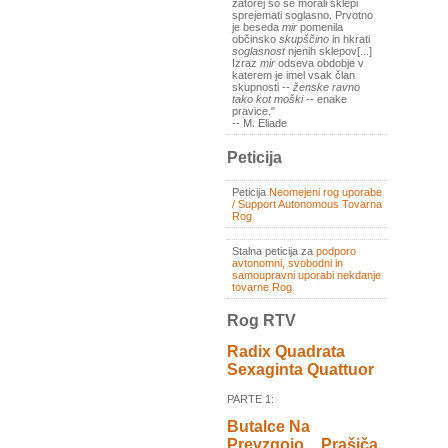
zatorej so se morali sklepi
sprejemati soglasno. Prvotno
je beseda
mir
pomenila
občinsko
skupščino
in hkrati
soglasnost
njenih sklepov[...]
Izraz
mir
odseva obdobje v
katerem je imel vsak član
skupnosti --
ženske ravno
tako kot moški
-- enake
pravice."
-- M. Eliade
Peticija
Peticija
Neomejeni rog uporabe
/ Support Autonomous Tovarna
Rog
Stalna peticija za
podporo
avtonomni, svobodni in
samoupravni uporabi nekdanje
tovarne Rog
Rog RTV
Radix Quadrata
Sexaginta Quattuor
PARTE 1:
Butalce Na
Prevzgojo _ Prašiča