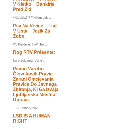
V Kletko _ Bankirje
Pred Zid
/ Kaj delaš ? // Hlinim dela...
Psa Na Vrvico _ Lsd
V Usta _ Jezik Za
Zobe
///// Kaj delaš ? //// Hlini...
Rog RTV Présente:
Un prédicateur d'une ...
Pismo Varuhu
Človekovih Pravic
Zaradi Omejevanja
Pravice Do Javnega
Zbiranja, Ki Ga Izvaja
Ljubljanska Mestna
Uprava
...21 January 2026...
LSD IS A HUMAN
RIGHT