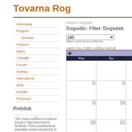
Tovarna Rog
Domov
»
Dogodki
Informacije
Dogodki - Filter: Dogodek
Program
Uporaba
Select event terms to filter by
Podpora
week
|
day
|
table
|
naštej
|
view all
Izjave
�
V Medijih
Pon
Tor
Forumi
Galerija
International
2
3
Arhiv
Kontakt
Povezave
9
10
Preblisk
"Nič manj značilna ni enakost
16
17
pravic v staroslovanskih
družbah. Polno pooblastilo je
pripadalo celotni skupnosti, in