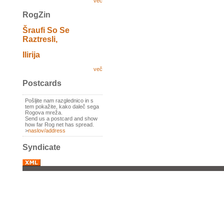
več
RogZin
Šraufi So Se
Raztresli,
Ilirija
več
Postcards
Pošljite nam razglednico in s
tem pokažite, kako daleč sega
Rogova mreža.
Send us a postcard and show
how far Rog net has spread.
>
naslov/address
Syndicate