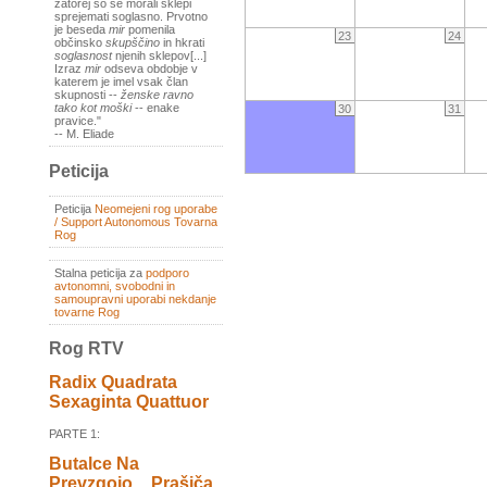
zatorej so se morali sklepi
sprejemati soglasno. Prvotno
je beseda
mir
pomenila
23
24
občinsko
skupščino
in hkrati
soglasnost
njenih sklepov[...]
Izraz
mir
odseva obdobje v
katerem je imel vsak član
skupnosti --
ženske ravno
tako kot moški
-- enake
30
31
pravice."
-- M. Eliade
Peticija
Peticija
Neomejeni rog uporabe
/ Support Autonomous Tovarna
Rog
Stalna peticija za
podporo
avtonomni, svobodni in
samoupravni uporabi nekdanje
tovarne Rog
Rog RTV
Radix Quadrata
Sexaginta Quattuor
PARTE 1:
Butalce Na
Prevzgojo _ Prašiča