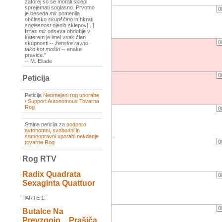
zatorej so se morali sklepi
sprejemati soglasno. Prvotno
0
je beseda
mir
pomenila
občinsko
skupščino
in hkrati
soglasnost
njenih sklepov[...]
Izraz
mir
odseva obdobje v
katerem je imel vsak član
0
skupnosti --
ženske ravno
tako kot moški
-- enake
pravice."
-- M. Eliade
0
Peticija
Peticija
Neomejeni rog uporabe
/ Support Autonomous Tovarna
Rog
0
Stalna peticija za
podporo
avtonomni, svobodni in
samoupravni uporabi nekdanje
0
tovarne Rog
Rog RTV
Radix Quadrata
0
Sexaginta Quattuor
PARTE 1:
0
Butalce Na
Prevzgojo _ Prašiča