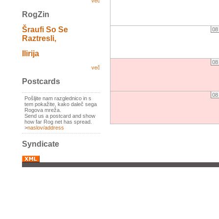
več
RogZin
Šraufi So Se
08
Raztresli,
Ilirija
08
več
Postcards
08
Pošljite nam razglednico in s
tem pokažite, kako daleč sega
Rogova mreža.
Send us a postcard and show
how far Rog net has spread.
>
naslov/address
Syndicate