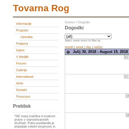
Tovarna Rog
Domov
»
Dogodki
Informacije
Dogodki
Program
Uporaba
Select event terms to filter by
Podpora
month
|
week
|
day
|
naštej
Izjave
Julij 30, 2018 - August 19, 2018
�
V Medijih
07
Forumi
Galerija
07
International
Arhiv
Kontakt
0
Povezave
Preblisk
0
"Nič manj značilna ni enakost
pravic v staroslovanskih
družbah. Polno pooblastilo je
pripadalo celotni skupnosti, in