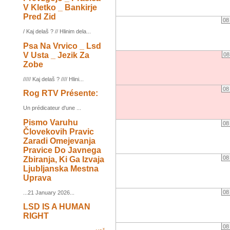
V Kletko _ Bankirje
Pred Zid
08
/ Kaj delaš ? // Hlinim dela...
Psa Na Vrvico _ Lsd
V Usta _ Jezik Za
08
Zobe
///// Kaj delaš ? //// Hlini...
08
Rog RTV Présente:
Un prédicateur d'une ...
Pismo Varuhu
08
Človekovih Pravic
Zaradi Omejevanja
Pravice Do Javnega
08
Zbiranja, Ki Ga Izvaja
Ljubljanska Mestna
Uprava
08
...21 January 2026...
LSD IS A HUMAN
RIGHT
08