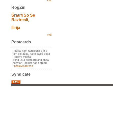
več
RogZin
Šraufi So Se
Raztresli,
Ilirija
več
Postcards
Pošljite nam razglednico in s
tem pokažite, kako daleč sega
Rogova mreža.
Send us a postcard and show
how far Rog net has spread.
>
naslov/address
Syndicate