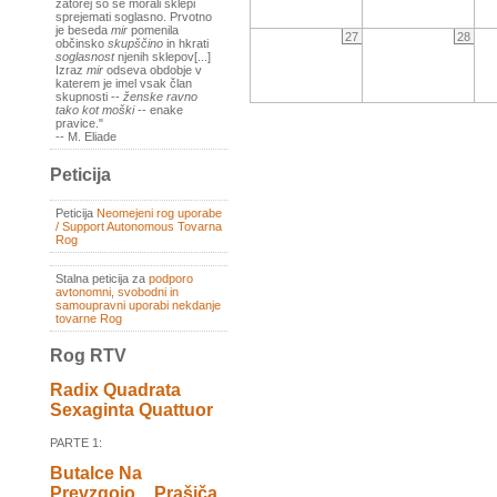
zatorej so se morali sklepi
sprejemati soglasno. Prvotno
je beseda
mir
pomenila
27
28
občinsko
skupščino
in hkrati
soglasnost
njenih sklepov[...]
Izraz
mir
odseva obdobje v
katerem je imel vsak član
skupnosti --
ženske ravno
tako kot moški
-- enake
pravice."
-- M. Eliade
Peticija
Peticija
Neomejeni rog uporabe
/ Support Autonomous Tovarna
Rog
Stalna peticija za
podporo
avtonomni, svobodni in
samoupravni uporabi nekdanje
tovarne Rog
Rog RTV
Radix Quadrata
Sexaginta Quattuor
PARTE 1:
Butalce Na
Prevzgojo _ Prašiča