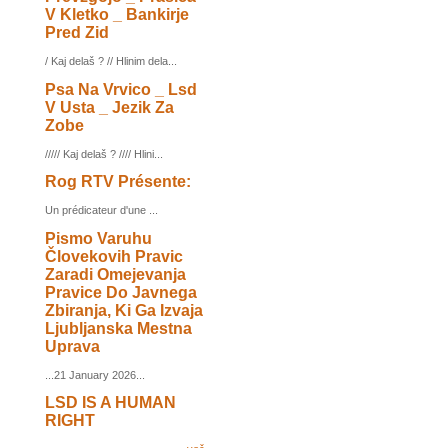
V Kletko _ Bankirje
Pred Zid
/ Kaj delaš ? // Hlinim dela...
Psa Na Vrvico _ Lsd
V Usta _ Jezik Za
Zobe
///// Kaj delaš ? //// Hlini...
Rog RTV Présente:
Un prédicateur d'une ...
Pismo Varuhu
Človekovih Pravic
Zaradi Omejevanja
Pravice Do Javnega
Zbiranja, Ki Ga Izvaja
Ljubljanska Mestna
Uprava
...21 January 2026...
LSD IS A HUMAN
RIGHT