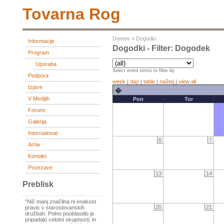
Tovarna Rog
Domov
»
Dogodki
Informacije
Dogodki - Filter: Dogodek
Program
Uporaba
Select event terms to filter by
Podpora
week
|
day
|
table
|
naštej
|
view all
Izjave
�
V Medijih
Pon
Tor
Forumi
Galerija
International
6
7
Arhiv
Kontakt
Povezave
13
14
Preblisk
"Nič manj značilna ni enakost
20
21
pravic v staroslovanskih
družbah. Polno pooblastilo je
pripadalo celotni skupnosti, in