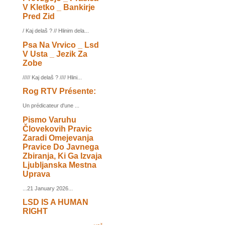
V Kletko _ Bankirje
Pred Zid
/ Kaj delaš ? // Hlinim dela...
Psa Na Vrvico _ Lsd
V Usta _ Jezik Za
Zobe
///// Kaj delaš ? //// Hlini...
Rog RTV Présente:
Un prédicateur d'une ...
Pismo Varuhu
Človekovih Pravic
Zaradi Omejevanja
Pravice Do Javnega
Zbiranja, Ki Ga Izvaja
Ljubljanska Mestna
Uprava
...21 January 2026...
LSD IS A HUMAN
RIGHT