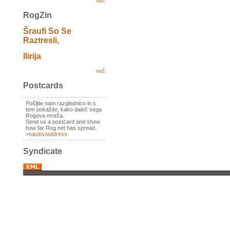
več
RogZin
Šraufi So Se
Raztresli,
Ilirija
več
Postcards
Pošljite nam razglednico in s
tem pokažite, kako daleč sega
Rogova mreža.
Send us a postcard and show
how far Rog net has spread.
>
naslov/address
Syndicate