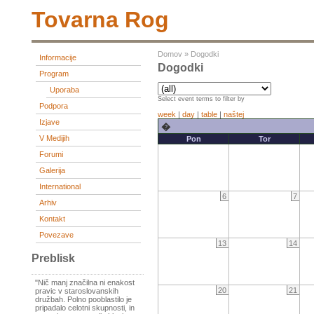
Tovarna Rog
Domov
»
Dogodki
Informacije
Dogodki
Program
Uporaba
Select event terms to filter by
Podpora
week
|
day
|
table
|
naštej
Izjave
�
V Medijih
Pon
Tor
Forumi
Galerija
International
6
7
Arhiv
Kontakt
Povezave
13
14
Preblisk
"Nič manj značilna ni enakost
20
21
pravic v staroslovanskih
družbah. Polno pooblastilo je
pripadalo celotni skupnosti, in