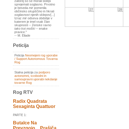
zatorej so se morali sklepi
sprejemati soglasno. Prvotno
je beseda
mir
pomenila
27
28
občinsko
skupščino
in hkrati
soglasnost
njenih sklepov[...]
Izraz
mir
odseva obdobje v
katerem je imel vsak član
skupnosti --
ženske ravno
tako kot moški
-- enake
pravice."
-- M. Eliade
Peticija
Peticija
Neomejeni rog uporabe
/ Support Autonomous Tovarna
Rog
Stalna peticija za
podporo
avtonomni, svobodni in
samoupravni uporabi nekdanje
tovarne Rog
Rog RTV
Radix Quadrata
Sexaginta Quattuor
PARTE 1:
Butalce Na
Prevzgojo _ Prašiča