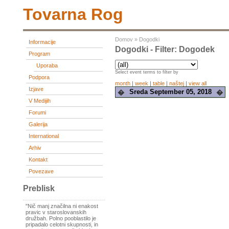
Tovarna Rog
Domov
»
Dogodki
Informacije
Dogodki - Filter: Dogodek
Program
Uporaba
Select event terms to filter by
Podpora
month
|
week
|
table
|
naštej
|
view all
Izjave
Sreda September 05, 2018
�
�
V Medijih
Forumi
Galerija
International
Arhiv
Kontakt
Povezave
Preblisk
"Nič manj značilna ni enakost
pravic v staroslovanskih
družbah. Polno pooblastilo je
pripadalo celotni skupnosti, in