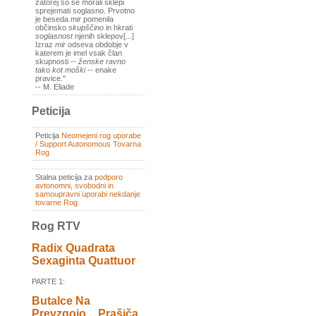
zatorej so se morali sklepi
sprejemati soglasno. Prvotno
je beseda
mir
pomenila
občinsko
skupščino
in hkrati
soglasnost
njenih sklepov[...]
Izraz
mir
odseva obdobje v
katerem je imel vsak član
skupnosti --
ženske ravno
tako kot moški
-- enake
pravice."
-- M. Eliade
Peticija
Peticija
Neomejeni rog uporabe
/ Support Autonomous Tovarna
Rog
Stalna peticija za
podporo
avtonomni, svobodni in
samoupravni uporabi nekdanje
tovarne Rog
Rog RTV
Radix Quadrata
Sexaginta Quattuor
PARTE 1:
Butalce Na
Prevzgojo _ Prašiča