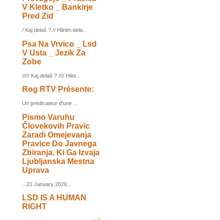
V Kletko _ Bankirje
Pred Zid
/ Kaj delaš ? // Hlinim dela...
Psa Na Vrvico _ Lsd
V Usta _ Jezik Za
Zobe
///// Kaj delaš ? //// Hlini...
Rog RTV Présente:
Un prédicateur d'une ...
Pismo Varuhu
Človekovih Pravic
Zaradi Omejevanja
Pravice Do Javnega
Zbiranja, Ki Ga Izvaja
Ljubljanska Mestna
Uprava
...21 January 2026...
LSD IS A HUMAN
RIGHT