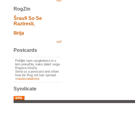
več
RogZin
Šraufi So Se
Raztresli,
Ilirija
več
Postcards
Pošljite nam razglednico in s
tem pokažite, kako daleč sega
Rogova mreža.
Send us a postcard and show
how far Rog net has spread.
>
naslov/address
Syndicate