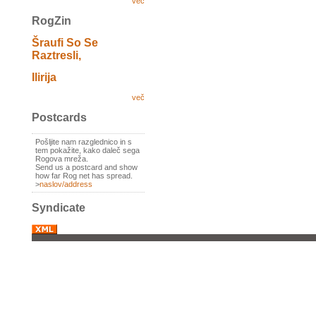
več
RogZin
Šraufi So Se
Raztresli,
Ilirija
več
Postcards
Pošljite nam razglednico in s
tem pokažite, kako daleč sega
Rogova mreža.
Send us a postcard and show
how far Rog net has spread.
>
naslov/address
Syndicate