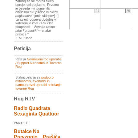
zatorej so se morali sklepi
sprejemati soglasno. Prvotno
je beseda
mir
pomenila
24
25
občinsko
skupščino
in hkrati
soglasnost
njenih sklepov[...]
Izraz
mir
odseva obdobje v
katerem je imel vsak član
skupnosti --
ženske ravno
tako kot moški
-- enake
pravice."
-- M. Eliade
Peticija
Peticija
Neomejeni rog uporabe
/ Support Autonomous Tovarna
Rog
Stalna peticija za
podporo
avtonomni, svobodni in
samoupravni uporabi nekdanje
tovarne Rog
Rog RTV
Radix Quadrata
Sexaginta Quattuor
PARTE 1:
Butalce Na
Prevzgojo _ Prašiča