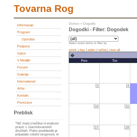
Tovarna Rog
Domov
»
Dogodki
Informacije
Dogodki - Filter: Dogodek
Program
Uporaba
Select event terms to filter by
Podpora
week
|
day
|
table
|
naštej
|
view all
Izjave
�
V Medijih
Pon
Tor
Forumi
Galerija
International
3
4
Arhiv
Kontakt
Povezave
10
11
Preblisk
"Nič manj značilna ni enakost
pravic v staroslovanskih
17
18
družbah. Polno pooblastilo je
pripadalo celotni skupnosti, in