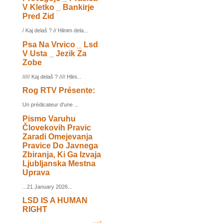
V Kletko _ Bankirje
Pred Zid
/ Kaj delaš ? // Hlinim dela...
Psa Na Vrvico _ Lsd
V Usta _ Jezik Za
Zobe
///// Kaj delaš ? //// Hlini...
Rog RTV Présente:
Un prédicateur d'une ...
Pismo Varuhu
Človekovih Pravic
Zaradi Omejevanja
Pravice Do Javnega
Zbiranja, Ki Ga Izvaja
Ljubljanska Mestna
Uprava
...21 January 2026...
LSD IS A HUMAN
RIGHT