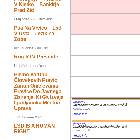
V Kletko _ Bankirje
Pred Zid
/ Kaj delaš ? // Hlinim dela...
Psa Na Vrvico _ Lsd
V Usta _ Jezik Za
Zobe
///// Kaj delaš ? //// Hlini...
Rog RTV Présente:
Un prédicateur d'une ...
Pismo Varuhu
Človekovih Pravic
Zaradi Omejevanja
Pravice Do Javnega
Zbiranja, Ki Ga Izvaja
Ljubljanska Mestna
(dogodek)
JazzKlubMezzoforte duoHawlina/Petrušić
Uprava
Konec: 01:00
more info
...21 January 2026...
(dogodek)
LSD IS A HUMAN
JazzKlubMezzoforte duoHawlina/Petrušić
Konec: 01:00
RIGHT
more info