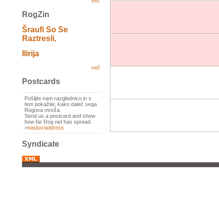
več
RogZin
Šraufi So Se
Raztresli,
Ilirija
več
Postcards
Pošljite nam razglednico in s
tem pokažite, kako daleč sega
Rogova mreža.
Send us a postcard and show
how far Rog net has spread.
>
naslov/address
Syndicate