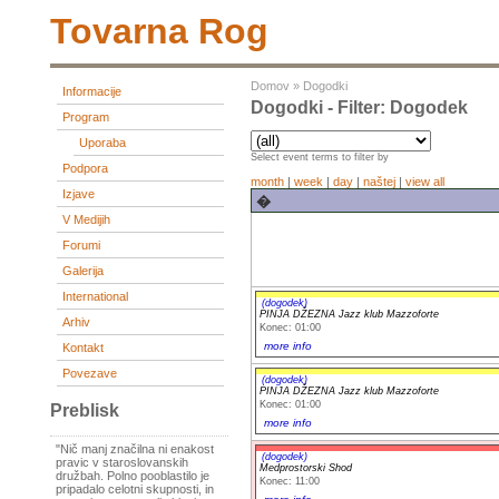
Tovarna Rog
Domov
»
Dogodki
Informacije
Dogodki - Filter: Dogodek
Program
Uporaba
Select event terms to filter by
Podpora
month
|
week
|
day
|
naštej
|
view all
Izjave
�
V Medijih
Forumi
Galerija
International
(dogodek)
PINJA DŽEZNA Jazz klub Mazzoforte
Arhiv
Konec: 01:00
more info
Kontakt
Povezave
(dogodek)
PINJA DŽEZNA Jazz klub Mazzoforte
Konec: 01:00
Preblisk
more info
"Nič manj značilna ni enakost
(dogodek)
pravic v staroslovanskih
Medprostorski Shod
družbah. Polno pooblastilo je
Konec: 11:00
pripadalo celotni skupnosti, in