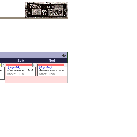
�
Sob
Ned
7
8
9
(dogodek)
(dogodek)
azz
Medprostorski Shod
Medprostorski Shod
Konec: 11:00
Konec: 11:00