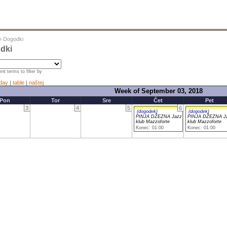
»
Dogodki
dki
nt terms to filter by
day
|
table
|
naštej
Week of September 03, 2018
Pon
Tor
Sre
Čet
Pet
3
4
5
6
(dogodek)
(dogodek)
PINJA DŽEZNA Jazz
PINJA DŽEZNA J
klub Mazzoforte
klub Mazzoforte
Konec: 01:00
Konec: 01:00