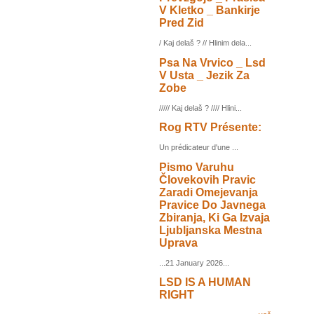
V Kletko _ Bankirje
Pred Zid
/ Kaj delaš ? // Hlinim dela...
Psa Na Vrvico _ Lsd
V Usta _ Jezik Za
Zobe
///// Kaj delaš ? //// Hlini...
Rog RTV Présente:
Un prédicateur d'une ...
Pismo Varuhu
Človekovih Pravic
Zaradi Omejevanja
Pravice Do Javnega
Zbiranja, Ki Ga Izvaja
Ljubljanska Mestna
Uprava
...21 January 2026...
LSD IS A HUMAN
RIGHT