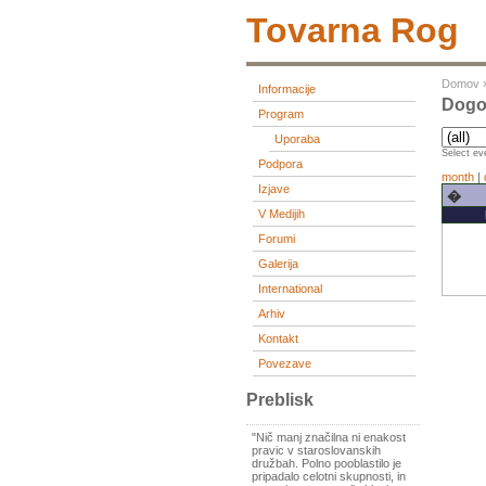
Tovarna Rog
Domov
Informacije
Dogo
Program
Uporaba
Select eve
Podpora
month
|
Izjave
�
V Medijih
Forumi
Galerija
International
Arhiv
Kontakt
Povezave
Preblisk
"Nič manj značilna ni enakost
pravic v staroslovanskih
družbah. Polno pooblastilo je
pripadalo celotni skupnosti, in