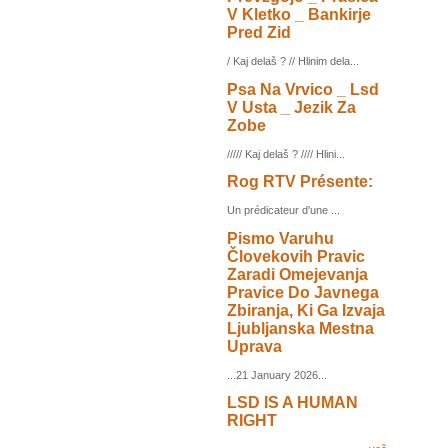
V Kletko _ Bankirje
Pred Zid
/ Kaj delaš ? // Hlinim dela...
Psa Na Vrvico _ Lsd
V Usta _ Jezik Za
Zobe
///// Kaj delaš ? //// Hlini...
Rog RTV Présente:
Un prédicateur d'une ...
Pismo Varuhu
Človekovih Pravic
Zaradi Omejevanja
Pravice Do Javnega
Zbiranja, Ki Ga Izvaja
Ljubljanska Mestna
Uprava
...21 January 2026...
LSD IS A HUMAN
RIGHT