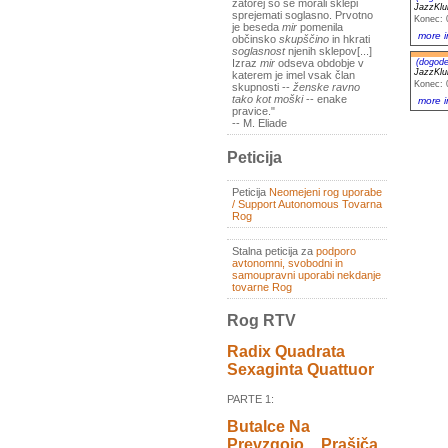
zatorej so se morali sklepi
JazzKlu
sprejemati soglasno. Prvotno
Konec: 
je beseda
mir
pomenila
more i
občinsko
skupščino
in hkrati
soglasnost
njenih sklepov[...]
(dogode
Izraz
mir
odseva obdobje v
JazzKlu
katerem je imel vsak član
Konec: 
skupnosti --
ženske ravno
tako kot moški
-- enake
more i
pravice."
-- M. Eliade
Peticija
Peticija
Neomejeni rog uporabe
/ Support Autonomous Tovarna
Rog
Stalna peticija za
podporo
avtonomni, svobodni in
samoupravni uporabi nekdanje
tovarne Rog
Rog RTV
Radix Quadrata
Sexaginta Quattuor
PARTE 1:
Butalce Na
Prevzgojo _ Prašiča