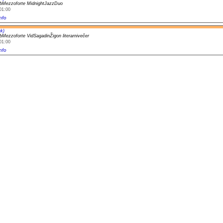
bMezzoforte MidnightJazzDuo
01:00
nfo
k)
bMezzoforte VidSagadinŽigon literarnivečer
01:00
nfo