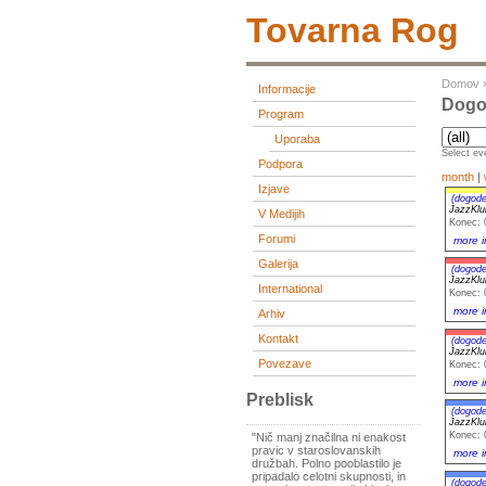
Tovarna Rog
Domov
Informacije
Dogo
Program
Uporaba
Select eve
Podpora
month
|
Izjave
(dogode
JazzKlu
V Medijih
Konec: 
Forumi
more i
Galerija
(dogode
JazzKlu
International
Konec: 
more i
Arhiv
Kontakt
(dogode
JazzKlu
Povezave
Konec: 
more i
Preblisk
(dogode
JazzKlu
Konec: 
"Nič manj značilna ni enakost
pravic v staroslovanskih
more i
družbah. Polno pooblastilo je
pripadalo celotni skupnosti, in
(dogode