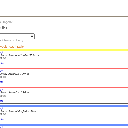
»
Dogodki
dki
nt terms to filter by
week
|
day
|
table
k)
bMezzoforte duoHawlina/Petrušić
01:00
nfo
k)
bMezzoforte DanJahRas
01:00
nfo
k)
bMezzoforte DanJahRas
01:00
nfo
k)
bMezzoforte MidnightJazzDuo
01:00
nfo
k)