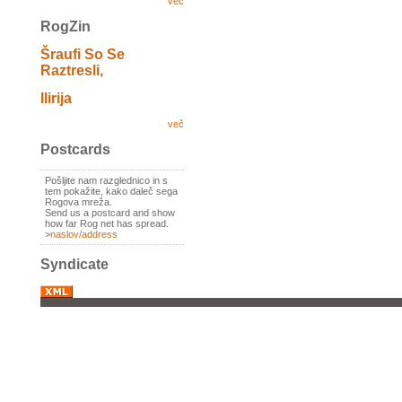
več
RogZin
Šraufi So Se
Raztresli,
Ilirija
več
Postcards
Pošljite nam razglednico in s
tem pokažite, kako daleč sega
Rogova mreža.
Send us a postcard and show
how far Rog net has spread.
>
naslov/address
Syndicate