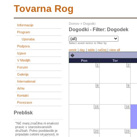
Tovarna Rog
Domov
»
Dogodki
Informacije
Dogodki - Filter: Dogodek
Program
Uporaba
Select event terms to filter by
Podpora
week
|
day
|
table
|
naštej
|
view all
Izjave
�
V Medijih
Pon
Tor
1
2
Forumi
Galerija
International
8
9
Arhiv
Kontakt
Povezave
15
16
Preblisk
"Nič manj značilna ni enakost
pravic v staroslovanskih
družbah. Polno pooblastilo je
22
23
pripadalo celotni skupnosti, in