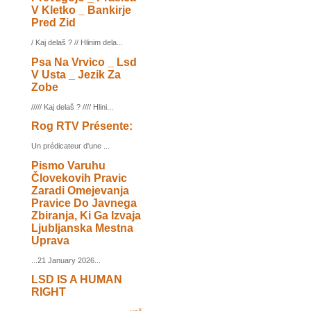
V Kletko _ Bankirje
Pred Zid
/ Kaj delaš ? // Hlinim dela...
Psa Na Vrvico _ Lsd
V Usta _ Jezik Za
Zobe
///// Kaj delaš ? //// Hlini...
Rog RTV Présente:
Un prédicateur d'une ...
Pismo Varuhu
Človekovih Pravic
Zaradi Omejevanja
Pravice Do Javnega
Zbiranja, Ki Ga Izvaja
Ljubljanska Mestna
Uprava
...21 January 2026...
LSD IS A HUMAN
RIGHT