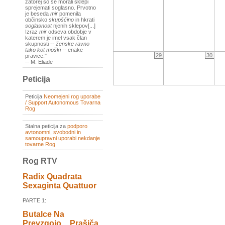
zatorej so se morali sklepi
sprejemati soglasno. Prvotno
je beseda
mir
pomenila
občinsko
skupščino
in hkrati
soglasnost
njenih sklepov[...]
Izraz
mir
odseva obdobje v
katerem je imel vsak član
skupnosti --
ženske ravno
tako kot moški
-- enake
29
30
pravice."
-- M. Eliade
Peticija
Peticija
Neomejeni rog uporabe
/ Support Autonomous Tovarna
Rog
Stalna peticija za
podporo
avtonomni, svobodni in
samoupravni uporabi nekdanje
tovarne Rog
Rog RTV
Radix Quadrata
Sexaginta Quattuor
PARTE 1:
Butalce Na
Prevzgojo _ Prašiča