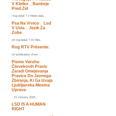
V Kletko _ Bankirje
Pred Zid
/ Kaj delaš ? // Hlinim dela...
Psa Na Vrvico _ Lsd
V Usta _ Jezik Za
Zobe
///// Kaj delaš ? //// Hlini...
Rog RTV Présente:
Un prédicateur d'une ...
Pismo Varuhu
Človekovih Pravic
Zaradi Omejevanja
Pravice Do Javnega
Zbiranja, Ki Ga Izvaja
Ljubljanska Mestna
Uprava
...21 January 2026...
LSD IS A HUMAN
RIGHT