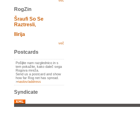
več
RogZin
Šraufi So Se
Raztresli,
Ilirija
več
Postcards
Pošljite nam razglednico in s
tem pokažite, kako daleč sega
Rogova mreža.
Send us a postcard and show
how far Rog net has spread.
>
naslov/address
Syndicate