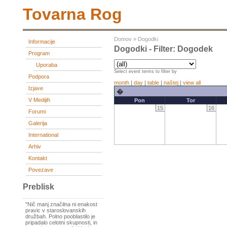
Tovarna Rog
Domov
»
Dogodki
Informacije
Dogodki - Filter: Dogodek
Program
Uporaba
Select event terms to filter by
Podpora
month
|
day
|
table
|
naštej
|
view all
Izjave
�
V Medijih
Pon
Tor
15
16
Forumi
Galerija
International
Arhiv
Kontakt
Povezave
Preblisk
"Nič manj značilna ni enakost
pravic v staroslovanskih
družbah. Polno pooblastilo je
pripadalo celotni skupnosti, in