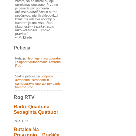
zatorej so se morali sklepi
sprejemati soglasno. Prvotno
je beseda
mir
pomenila
občinsko
skupščino
in hkrati
soglasnost
njenih sklepov[...]
Izraz
mir
odseva obdobje v
katerem je imel vsak član
skupnosti --
ženske ravno
tako kot moški
-- enake
pravice."
-- M. Eliade
Peticija
Peticija
Neomejeni rog uporabe
/ Support Autonomous Tovarna
Rog
Stalna peticija za
podporo
avtonomni, svobodni in
samoupravni uporabi nekdanje
tovarne Rog
Rog RTV
Radix Quadrata
Sexaginta Quattuor
PARTE 1:
Butalce Na
Prevzgojo _ Prašiča