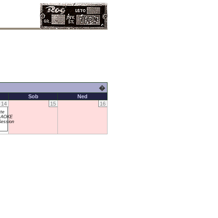
�
Sob
Ned
14
15
16
te
RAOKE
ession