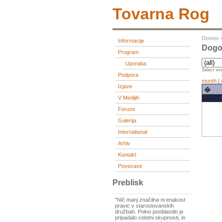
Tovarna Rog
Domov
Informacije
Dogo
Program
Uporaba
Select eve
Podpora
month
|
Izjave
�
V Medijih
Forumi
Galerija
International
Arhiv
Kontakt
Povezave
Preblisk
"Nič manj značilna ni enakost
pravic v staroslovanskih
družbah. Polno pooblastilo je
pripadalo celotni skupnosti, in