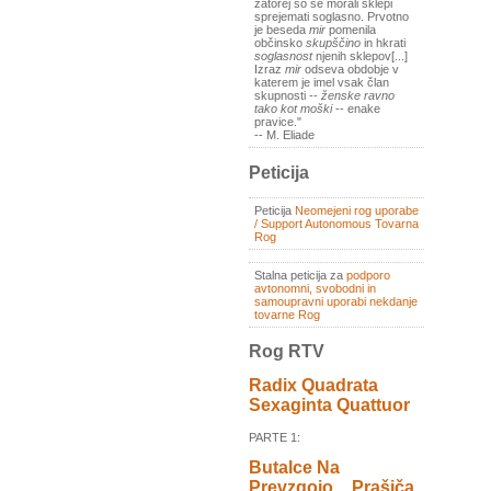
zatorej so se morali sklepi
sprejemati soglasno. Prvotno
je beseda
mir
pomenila
občinsko
skupščino
in hkrati
soglasnost
njenih sklepov[...]
Izraz
mir
odseva obdobje v
katerem je imel vsak član
skupnosti --
ženske ravno
tako kot moški
-- enake
pravice."
-- M. Eliade
Peticija
Peticija
Neomejeni rog uporabe
/ Support Autonomous Tovarna
Rog
Stalna peticija za
podporo
avtonomni, svobodni in
samoupravni uporabi nekdanje
tovarne Rog
Rog RTV
Radix Quadrata
Sexaginta Quattuor
PARTE 1:
Butalce Na
Prevzgojo _ Prašiča