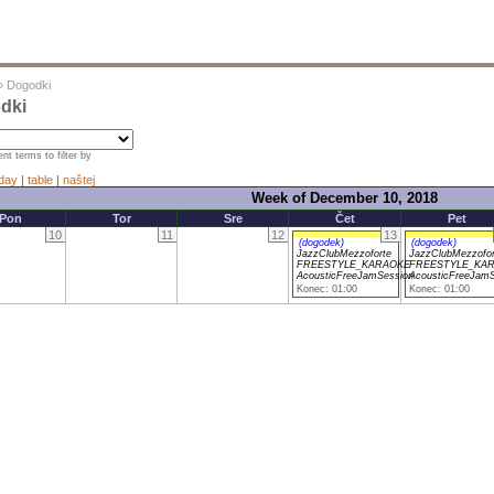
»
Dogodki
dki
nt terms to filter by
day
|
table
|
naštej
Week of December 10, 2018
Pon
Tor
Sre
Čet
Pet
10
11
12
13
(dogodek)
(dogodek)
JazzClubMezzoforte
JazzClubMezzofor
FREESTYLE_KARAOKE
FREESTYLE_KA
AcousticFreeJamSession
AcousticFreeJamS
Konec: 01:00
Konec: 01:00