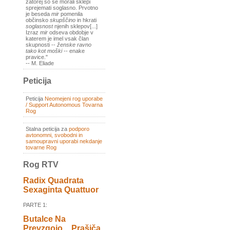
zatorej so se morali sklepi
sprejemati soglasno. Prvotno
je beseda
mir
pomenila
občinsko
skupščino
in hkrati
soglasnost
njenih sklepov[...]
Izraz
mir
odseva obdobje v
katerem je imel vsak član
skupnosti --
ženske ravno
tako kot moški
-- enake
pravice."
-- M. Eliade
Peticija
Peticija
Neomejeni rog uporabe
/ Support Autonomous Tovarna
Rog
Stalna peticija za
podporo
avtonomni, svobodni in
samoupravni uporabi nekdanje
tovarne Rog
Rog RTV
Radix Quadrata
Sexaginta Quattuor
PARTE 1:
Butalce Na
Prevzgojo _ Prašiča