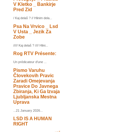
V Kletko _ Bankirje
Pred Zid
/ Kaj delaš ? // Hlinim dela...
Psa Na Vrvico _ Lsd
V Usta _ Jezik Za
Zobe
///// Kaj delaš ? //// Hlini...
Rog RTV Présente:
Un prédicateur d'une ...
Pismo Varuhu
Človekovih Pravic
Zaradi Omejevanja
Pravice Do Javnega
Zbiranja, Ki Ga Izvaja
Ljubljanska Mestna
Uprava
...21 January 2026...
LSD IS A HUMAN
RIGHT