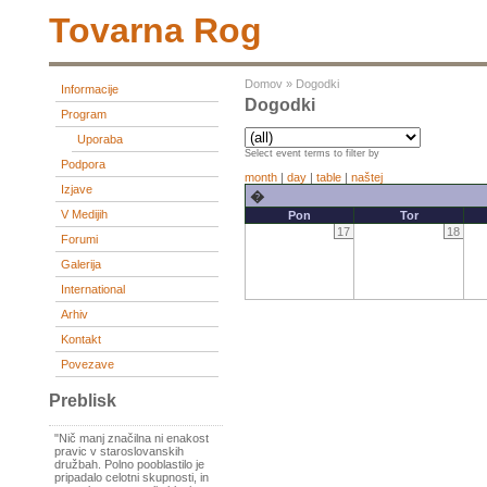
Tovarna Rog
Domov
»
Dogodki
Informacije
Dogodki
Program
Uporaba
Select event terms to filter by
Podpora
month
|
day
|
table
|
naštej
Izjave
�
V Medijih
Pon
Tor
17
18
Forumi
Galerija
International
Arhiv
Kontakt
Povezave
Preblisk
"Nič manj značilna ni enakost
pravic v staroslovanskih
družbah. Polno pooblastilo je
pripadalo celotni skupnosti, in