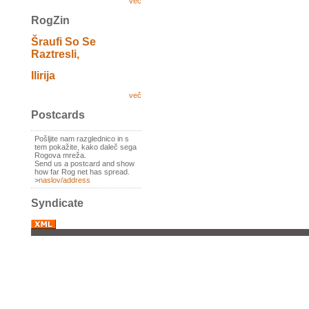
več
RogZin
Šraufi So Se
Raztresli,
Ilirija
več
Postcards
Pošljite nam razglednico in s
tem pokažite, kako daleč sega
Rogova mreža.
Send us a postcard and show
how far Rog net has spread.
>
naslov/address
Syndicate