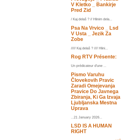
V Kletko _ Bankirje
Pred Zid
/ Kaj delaš ? // Hlinim dela...
Psa Na Vrvico _ Lsd
V Usta _ Jezik Za
Zobe
///// Kaj delaš ? //// Hlini...
Rog RTV Présente:
Un prédicateur d'une ...
Pismo Varuhu
Človekovih Pravic
Zaradi Omejevanja
Pravice Do Javnega
Zbiranja, Ki Ga Izvaja
Ljubljanska Mestna
Uprava
...21 January 2026...
LSD IS A HUMAN
RIGHT