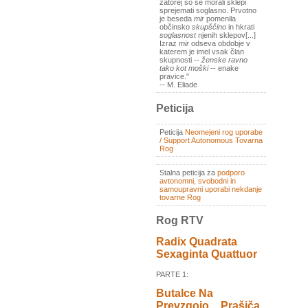
zatorej so se morali sklepi
sprejemati soglasno. Prvotno
je beseda
mir
pomenila
občinsko
skupščino
in hkrati
soglasnost
njenih sklepov[...]
Izraz
mir
odseva obdobje v
katerem je imel vsak član
skupnosti --
ženske ravno
tako kot moški
-- enake
pravice."
-- M. Eliade
Peticija
Peticija
Neomejeni rog uporabe
/ Support Autonomous Tovarna
Rog
Stalna peticija za
podporo
avtonomni, svobodni in
samoupravni uporabi nekdanje
tovarne Rog
Rog RTV
Radix Quadrata
Sexaginta Quattuor
PARTE 1:
Butalce Na
Prevzgojo _ Prašiča