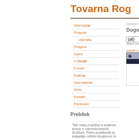
Tovarna Rog
Domov
Informacije
Dogo
Program
Uporaba
Select eve
Podpora
month
|
Izjave
�
V Medijih
Forumi
Galerija
International
Arhiv
Kontakt
Povezave
Preblisk
"Nič manj značilna ni enakost
pravic v staroslovanskih
družbah. Polno pooblastilo je
pripadalo celotni skupnosti, in