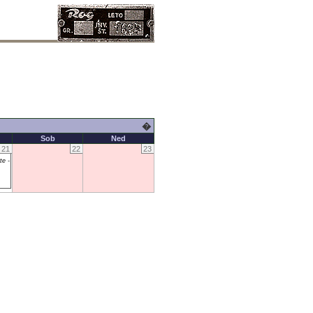
�
Sob
Ned
21
22
23
te -