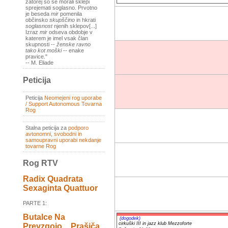
zatorej so se morali sklepi
sprejemati soglasno. Prvotno
je beseda
mir
pomenila
občinsko
skupščino
in hkrati
soglasnost
njenih sklepov[...]
Izraz
mir
odseva obdobje v
katerem je imel vsak član
skupnosti --
ženske ravno
tako kot moški
-- enake
pravice."
-- M. Eliade
Peticija
Peticija
Neomejeni rog uporabe
/ Support Autonomous Tovarna
Rog
Stalna peticija za
podporo
avtonomni, svobodni in
samoupravni uporabi nekdanje
tovarne Rog
Rog RTV
Radix Quadrata
Sexaginta Quattuor
PARTE 1:
Butalce Na
(dogodek)
cirkuški III in jazz klub Mezzoforte
Prevzgojo _ Prašiča