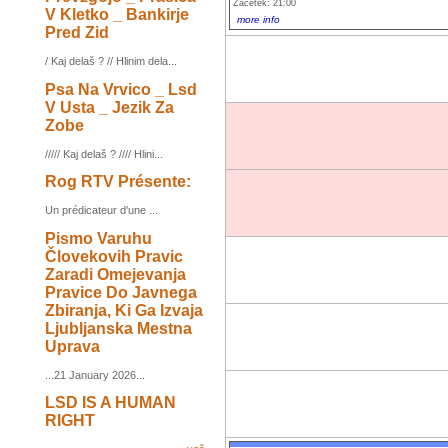
Začetek: 21:00
V Kletko _ Bankirje
more info
Pred Zid
/ Kaj delaš ? // Hlinim dela...
Psa Na Vrvico _ Lsd
V Usta _ Jezik Za
Zobe
///// Kaj delaš ? //// Hlini...
Rog RTV Présente:
Un prédicateur d'une ...
Pismo Varuhu
Človekovih Pravic
Zaradi Omejevanja
Pravice Do Javnega
Zbiranja, Ki Ga Izvaja
Ljubljanska Mestna
Uprava
...21 January 2026...
LSD IS A HUMAN
RIGHT