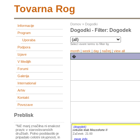
Tovarna Rog
Domov
»
Dogodki
Informacije
Dogodki - Filter: Dogodek
Program
Uporaba
Select event terms to filter by
Podpora
month
|
week
|
day
|
naštej
|
view all
Izjave
�
V Medijih
Forumi
Galerija
International
Arhiv
Kontakt
Povezave
Preblisk
"Nič manj značilna ni enakost
(dogodek)
pravic v staroslovanskih
cirkuški klub Mezzoforte II
družbah. Polno pooblastilo je
Začetek: 21:00
pripadalo celotni skupnosti, in
more info