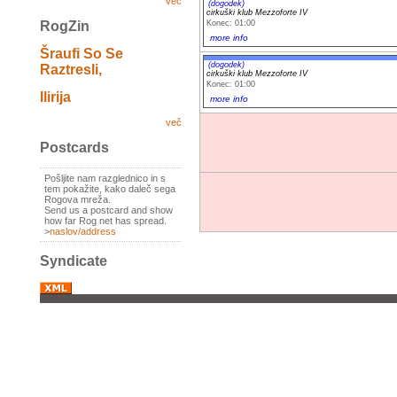
več
(dogodek)
cirkuški klub Mezzoforte IV
Konec: 01:00
RogZin
more info
Šraufi So Se
(dogodek)
Raztresli,
cirkuški klub Mezzoforte IV
Konec: 01:00
Ilirija
more info
več
Postcards
Pošljite nam razglednico in s
tem pokažite, kako daleč sega
Rogova mreža.
Send us a postcard and show
how far Rog net has spread.
>
naslov/address
Syndicate