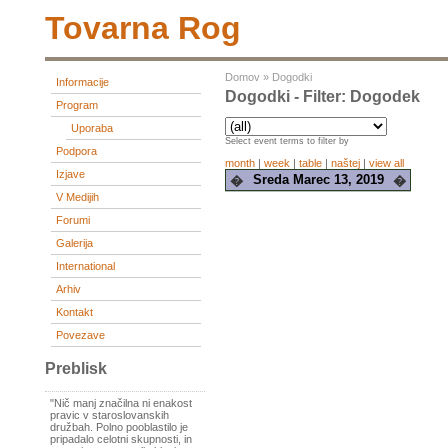
Tovarna Rog
Domov
»
Dogodki
Informacije
Dogodki - Filter: Dogodek
Program
Uporaba
Select event terms to filter by
Podpora
month
|
week
|
table
|
naštej
|
view all
Izjave
Sreda Marec 13, 2019
�
�
V Medijih
Forumi
Galerija
International
Arhiv
Kontakt
Povezave
Preblisk
"Nič manj značilna ni enakost
pravic v staroslovanskih
družbah. Polno pooblastilo je
pripadalo celotni skupnosti, in