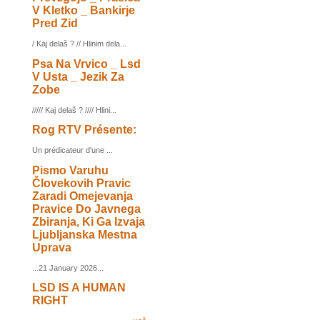
V Kletko _ Bankirje
Pred Zid
/ Kaj delaš ? // Hlinim dela...
Psa Na Vrvico _ Lsd
V Usta _ Jezik Za
Zobe
///// Kaj delaš ? //// Hlini...
Rog RTV Présente:
Un prédicateur d'une ...
Pismo Varuhu
Človekovih Pravic
Zaradi Omejevanja
Pravice Do Javnega
Zbiranja, Ki Ga Izvaja
Ljubljanska Mestna
Uprava
...21 January 2026...
LSD IS A HUMAN
RIGHT