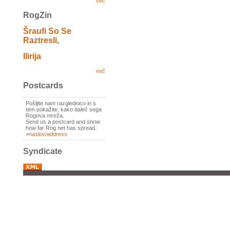
več
RogZin
Šraufi So Se
Raztresli,
Ilirija
več
Postcards
Pošljite nam razglednico in s
tem pokažite, kako daleč sega
Rogova mreža.
Send us a postcard and show
how far Rog net has spread.
>
naslov/address
Syndicate