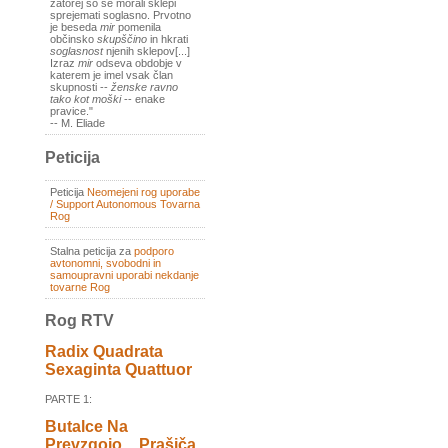
zatorej so se morali sklepi
sprejemati soglasno. Prvotno
je beseda
mir
pomenila
občinsko
skupščino
in hkrati
soglasnost
njenih sklepov[...]
Izraz
mir
odseva obdobje v
katerem je imel vsak član
skupnosti --
ženske ravno
tako kot moški
-- enake
pravice."
-- M. Eliade
Peticija
Peticija
Neomejeni rog uporabe
/ Support Autonomous Tovarna
Rog
Stalna peticija za
podporo
avtonomni, svobodni in
samoupravni uporabi nekdanje
tovarne Rog
Rog RTV
Radix Quadrata
Sexaginta Quattuor
PARTE 1:
Butalce Na
Prevzgojo _ Prašiča