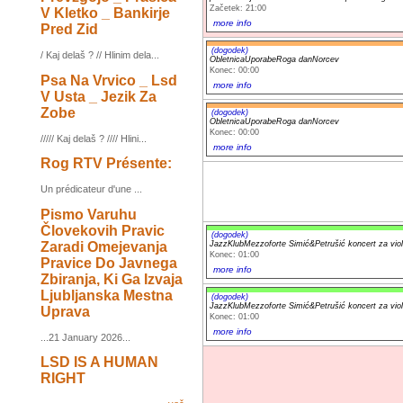
Začetek: 21:00
V Kletko _ Bankirje
more info
Pred Zid
(dogodek)
/ Kaj delaš ? // Hlinim dela...
ObletnicaUporabeRoga danNorcev
Konec: 00:00
Psa Na Vrvico _ Lsd
more info
V Usta _ Jezik Za
Zobe
(dogodek)
ObletnicaUporabeRoga danNorcev
Konec: 00:00
///// Kaj delaš ? //// Hlini...
more info
Rog RTV Présente:
Un prédicateur d'une ...
Pismo Varuhu
Človekovih Pravic
(dogodek)
Zaradi Omejevanja
JazzKlubMezzoforte Simić&Petrušić koncert za vi
Konec: 01:00
Pravice Do Javnega
more info
Zbiranja, Ki Ga Izvaja
Ljubljanska Mestna
(dogodek)
JazzKlubMezzoforte Simić&Petrušić koncert za vi
Uprava
Konec: 01:00
more info
...21 January 2026...
LSD IS A HUMAN
RIGHT