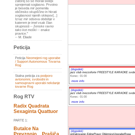
zatorej so se morali sklepi
sprejemati soglasno. Prvotno
je beseda
mir
pomenila
občinsko
skupščino
in hkrati
soglasnost
njenih sklepov[...]
Izraz
mir
odseva obdobje v
katerem je imel vsak član
skupnosti --
ženske ravno
tako kot moški
-- enake
pravice."
-- M. Eliade
Peticija
Peticija
Neomejeni rog uporabe
/ Support Autonomous Tovarna
Rog
(dogodek)
jazz club mezzoforte FREESTYLE KARAOKE svobod
Stalna peticija za
podporo
Konec: 01:00
avtonomni, svobodni in
more info
samoupravni uporabi nekdanje
tovarne Rog
(dogodek)
jazz club mezzoforte FREESTYLE KARAOKE svobod
Rog RTV
Konec: 01:00
more info
Radix Quadrata
Sexaginta Quattuor
PARTE 1:
Butalce Na
(dogodek)
Prevzgojo _ Prašiča
pričakovanje EdinePrave ObletniceUporabeRoga