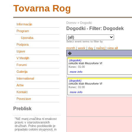
Tovarna Rog
Domov
»
Dogodki
Informacije
Dogodki - Filter: Dogodek
Program
Uporaba
Select event terms to filter by
Podpora
month
|
week
|
day
|
naštej
|
view all
Izjave
�
V Medijih
(dogodek)
cirkuški klub Mezzoforte VI
Forumi
Konec: 01:00
Galerija
more info
International
(dogodek)
cirkuški klub Mezzoforte VI
Arhiv
Konec: 01:00
Kontakt
more info
Povezave
Preblisk
"Nič manj značilna ni enakost
pravic v staroslovanskih
družbah. Polno pooblastilo je
pripadalo celotni skupnosti, in