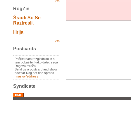
več
RogZin
Šraufi So Se
Raztresli,
Ilirija
več
Postcards
Pošljite nam razglednico in s
tem pokažite, kako daleč sega
Rogova mreža.
Send us a postcard and show
how far Rog net has spread.
>
naslov/address
Syndicate