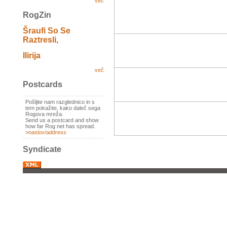
več
RogZin
Šraufi So Se
Raztresli,
Ilirija
več
Postcards
Pošljite nam razglednico in s
tem pokažite, kako daleč sega
Rogova mreža.
Send us a postcard and show
how far Rog net has spread.
>
naslov/address
Syndicate