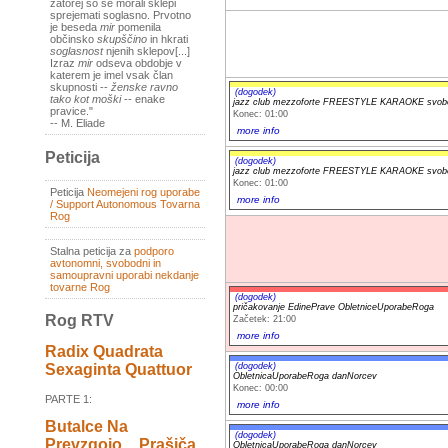
zatorej so se morali sklepi
sprejemati soglasno. Prvotno
je beseda
mir
pomenila
občinsko
skupščino
in hkrati
soglasnost
njenih sklepov[...]
Izraz
mir
odseva obdobje v
katerem je imel vsak član
skupnosti --
ženske ravno
(dogodek)
tako kot moški
-- enake
jazz club mezzoforte FREESTYLE KARAOKE svobod
pravice."
Konec: 01:00
-- M. Eliade
more info
Peticija
(dogodek)
jazz club mezzoforte FREESTYLE KARAOKE svobod
Konec: 01:00
Peticija
Neomejeni rog uporabe
more info
/ Support Autonomous Tovarna
Rog
Stalna peticija za
podporo
avtonomni, svobodni in
samoupravni uporabi nekdanje
tovarne Rog
(dogodek)
pričakovanje EdinePrave ObletniceUporabeRoga
Rog RTV
Začetek: 21:00
more info
Radix Quadrata
(dogodek)
Sexaginta Quattuor
ObletnicaUporabeRoga danNorcev
Konec: 00:00
PARTE 1:
more info
Butalce Na
(dogodek)
Prevzgojo _ Prašiča
ObletnicaUporabeRoga danNorcev