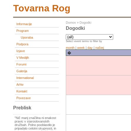
Tovarna Rog
Domov
»
Dogodki
Informacije
Dogodki
Program
Uporaba
Select event terms to filter by
Podpora
month
|
week
|
day
|
naštej
Izjave
�
V Medijih
Forumi
Galerija
International
Arhiv
Kontakt
Povezave
Preblisk
"Nič manj značilna ni enakost
pravic v staroslovanskih
družbah. Polno pooblastilo je
pripadalo celotni skupnosti, in