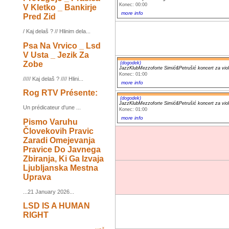
Konec: 00:00
V Kletko _ Bankirje
more info
Pred Zid
/ Kaj delaš ? // Hlinim dela...
Psa Na Vrvico _ Lsd
V Usta _ Jezik Za
Zobe
(dogodek)
JazzKlubMezzoforte Simić&Petrušić koncert za vi
Konec: 01:00
///// Kaj delaš ? //// Hlini...
more info
Rog RTV Présente:
(dogodek)
JazzKlubMezzoforte Simić&Petrušić koncert za vi
Un prédicateur d'une ...
Konec: 01:00
more info
Pismo Varuhu
Človekovih Pravic
Zaradi Omejevanja
Pravice Do Javnega
Zbiranja, Ki Ga Izvaja
Ljubljanska Mestna
Uprava
...21 January 2026...
LSD IS A HUMAN
RIGHT