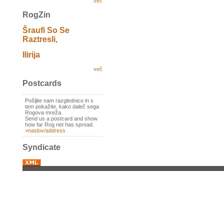
več
RogZin
Šraufi So Se
Raztresli,
Ilirija
več
Postcards
Pošljite nam razglednico in s
tem pokažite, kako daleč sega
Rogova mreža.
Send us a postcard and show
how far Rog net has spread.
>
naslov/address
Syndicate