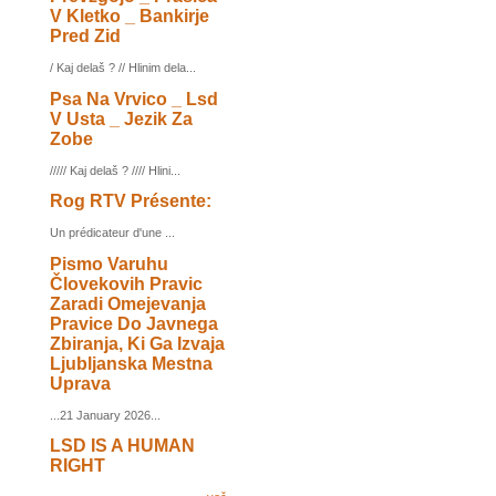
V Kletko _ Bankirje
Pred Zid
/ Kaj delaš ? // Hlinim dela...
Psa Na Vrvico _ Lsd
V Usta _ Jezik Za
Zobe
///// Kaj delaš ? //// Hlini...
Rog RTV Présente:
Un prédicateur d'une ...
Pismo Varuhu
Človekovih Pravic
Zaradi Omejevanja
Pravice Do Javnega
Zbiranja, Ki Ga Izvaja
Ljubljanska Mestna
Uprava
...21 January 2026...
LSD IS A HUMAN
RIGHT