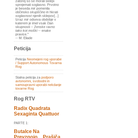
zatorej so se morali sklepi
sprejemati soglasno. Prvotno
je beseda
mir
pomenila
občinsko
skupščino
in hkrati
soglasnost
njenih sklepov[...]
Izraz
mir
odseva obdobje v
katerem je imel vsak član
skupnosti --
ženske ravno
tako kot moški
-- enake
pravice."
-- M. Eliade
Peticija
Peticija
Neomejeni rog uporabe
/ Support Autonomous Tovarna
Rog
Stalna peticija za
podporo
avtonomni, svobodni in
samoupravni uporabi nekdanje
tovarne Rog
Rog RTV
Radix Quadrata
Sexaginta Quattuor
PARTE 1:
Butalce Na
Prevzgojo _ Prašiča