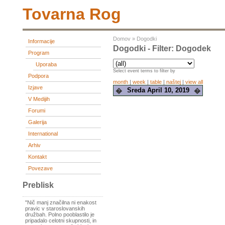
Tovarna Rog
Domov
»
Dogodki
Informacije
Dogodki - Filter: Dogodek
Program
Uporaba
Select event terms to filter by
Podpora
month
|
week
|
table
|
naštej
|
view all
Izjave
Sreda April 10, 2019
�
�
V Medijih
Forumi
Galerija
International
Arhiv
Kontakt
Povezave
Preblisk
"Nič manj značilna ni enakost
pravic v staroslovanskih
družbah. Polno pooblastilo je
pripadalo celotni skupnosti, in