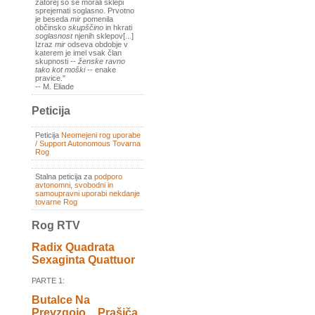
zatorej so se morali sklepi
sprejemati soglasno. Prvotno
je beseda
mir
pomenila
občinsko
skupščino
in hkrati
soglasnost
njenih sklepov[...]
Izraz
mir
odseva obdobje v
katerem je imel vsak član
skupnosti --
ženske ravno
tako kot moški
-- enake
pravice."
-- M. Eliade
Peticija
Peticija
Neomejeni rog uporabe
/ Support Autonomous Tovarna
Rog
Stalna peticija za
podporo
avtonomni, svobodni in
samoupravni uporabi nekdanje
tovarne Rog
Rog RTV
Radix Quadrata
Sexaginta Quattuor
PARTE 1:
Butalce Na
Prevzgojo _ Prašiča