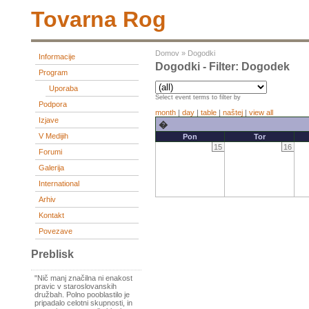
Tovarna Rog
Domov
»
Dogodki
Informacije
Dogodki - Filter: Dogodek
Program
Uporaba
Select event terms to filter by
Podpora
month
|
day
|
table
|
naštej
|
view all
Izjave
�
V Medijih
Pon
Tor
15
16
Forumi
Galerija
International
Arhiv
Kontakt
Povezave
Preblisk
"Nič manj značilna ni enakost
pravic v staroslovanskih
družbah. Polno pooblastilo je
pripadalo celotni skupnosti, in