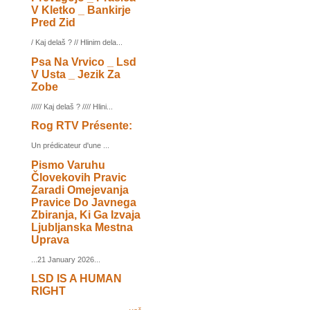
V Kletko _ Bankirje
Pred Zid
/ Kaj delaš ? // Hlinim dela...
Psa Na Vrvico _ Lsd
V Usta _ Jezik Za
Zobe
///// Kaj delaš ? //// Hlini...
Rog RTV Présente:
Un prédicateur d'une ...
Pismo Varuhu
Človekovih Pravic
Zaradi Omejevanja
Pravice Do Javnega
Zbiranja, Ki Ga Izvaja
Ljubljanska Mestna
Uprava
...21 January 2026...
LSD IS A HUMAN
RIGHT