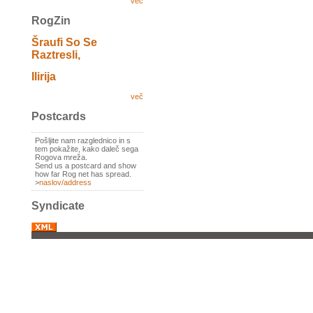
več
RogZin
Šraufi So Se
Raztresli,
Ilirija
več
Postcards
Pošljite nam razglednico in s
tem pokažite, kako daleč sega
Rogova mreža.
Send us a postcard and show
how far Rog net has spread.
>
naslov/address
Syndicate