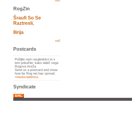
več
RogZin
Šraufi So Se
Raztresli,
Ilirija
več
Postcards
Pošljite nam razglednico in s
tem pokažite, kako daleč sega
Rogova mreža.
Send us a postcard and show
how far Rog net has spread.
>
naslov/address
Syndicate