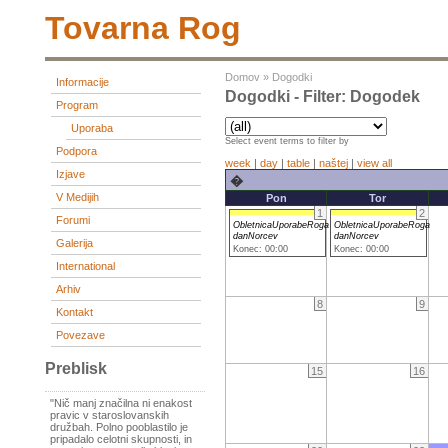
Tovarna Rog
Domov
»
Dogodki
Informacije
Dogodki - Filter: Dogodek
Program
Uporaba
Select event terms to filter by
Podpora
week
|
day
|
table
|
naštej
|
view all
Izjave
�
V Medijih
Pon
Tor
1
2
Forumi
ObletnicaUporabeRoga
ObletnicaUporabeRoga
danNorcev
danNorcev
Galerija
Konec: 00:00
Konec: 00:00
International
Arhiv
8
9
Kontakt
Povezave
Preblisk
15
16
"Nič manj značilna ni enakost
pravic v staroslovanskih
družbah. Polno pooblastilo je
pripadalo celotni skupnosti, in