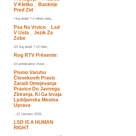
V Kletko _ Bankirje
Pred Zid
/ Kaj delaš ? // Hlinim dela...
Psa Na Vrvico _ Lsd
V Usta _ Jezik Za
Zobe
///// Kaj delaš ? //// Hlini...
Rog RTV Présente:
Un prédicateur d'une ...
Pismo Varuhu
Človekovih Pravic
Zaradi Omejevanja
Pravice Do Javnega
Zbiranja, Ki Ga Izvaja
Ljubljanska Mestna
Uprava
...21 January 2026...
LSD IS A HUMAN
RIGHT