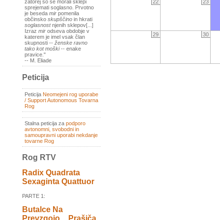
22
23
zatorej so se morali sklepi
sprejemati soglasno. Prvotno
je beseda
mir
pomenila
občinsko
skupščino
in hkrati
soglasnost
njenih sklepov[...]
Izraz
mir
odseva obdobje v
29
30
katerem je imel vsak član
skupnosti --
ženske ravno
tako kot moški
-- enake
pravice."
-- M. Eliade
Peticija
Peticija
Neomejeni rog uporabe
/ Support Autonomous Tovarna
Rog
Stalna peticija za
podporo
avtonomni, svobodni in
samoupravni uporabi nekdanje
tovarne Rog
Rog RTV
Radix Quadrata
Sexaginta Quattuor
PARTE 1:
Butalce Na
Prevzgojo _ Prašiča