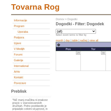
Tovarna Rog
Domov
»
Dogodki
Informacije
Dogodki - Filter: Dogodek
Program
Uporaba
Select event terms to filter by
Podpora
month
|
day
|
table
|
naštej
|
view all
Izjave
�
V Medijih
Pon
Tor
29
30
Forumi
Galerija
International
Arhiv
Kontakt
Povezave
Preblisk
"Nič manj značilna ni enakost
pravic v staroslovanskih
družbah. Polno pooblastilo je
pripadalo celotni skupnosti, in