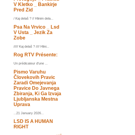
V Kletko _ Bankirje
Pred Zid
/ Kaj delaš ? // Hlinim dela...
Psa Na Vrvico _ Lsd
V Usta _ Jezik Za
Zobe
///// Kaj delaš ? //// Hlini...
Rog RTV Présente:
Un prédicateur d'une ...
Pismo Varuhu
Človekovih Pravic
Zaradi Omejevanja
Pravice Do Javnega
Zbiranja, Ki Ga Izvaja
Ljubljanska Mestna
Uprava
...21 January 2026...
LSD IS A HUMAN
RIGHT