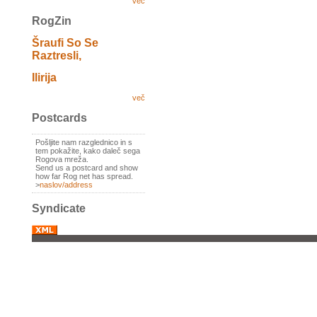
več
RogZin
Šraufi So Se
Raztresli,
Ilirija
več
Postcards
Pošljite nam razglednico in s
tem pokažite, kako daleč sega
Rogova mreža.
Send us a postcard and show
how far Rog net has spread.
>
naslov/address
Syndicate