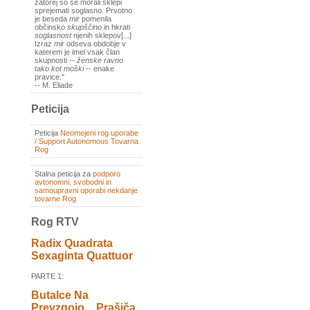
zatorej so se morali sklepi
sprejemati soglasno. Prvotno
je beseda
mir
pomenila
občinsko
skupščino
in hkrati
soglasnost
njenih sklepov[...]
Izraz
mir
odseva obdobje v
katerem je imel vsak član
skupnosti --
ženske ravno
tako kot moški
-- enake
pravice."
-- M. Eliade
Peticija
Peticija
Neomejeni rog uporabe
/ Support Autonomous Tovarna
Rog
Stalna peticija za
podporo
avtonomni, svobodni in
samoupravni uporabi nekdanje
tovarne Rog
Rog RTV
Radix Quadrata
Sexaginta Quattuor
PARTE 1:
Butalce Na
Prevzgojo _ Prašiča