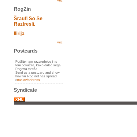
več
RogZin
Šraufi So Se
Raztresli,
Ilirija
več
Postcards
Pošljite nam razglednico in s
tem pokažite, kako daleč sega
Rogova mreža.
Send us a postcard and show
how far Rog net has spread.
>
naslov/address
Syndicate