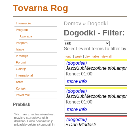
Tovarna Rog
Domov
»
Dogodki
Informacije
Program
Dogodki - Filter
Uporaba
Podpora
Select event terms to filter by
Izjave
V Medijih
month
|
week
|
day
|
table
|
view all
(dogodek)
Forumi
JazzKlubMezzoforte trioLampr
Galerija
Konec: 01:00
International
more info
Arhiv
Kontakt
(dogodek)
Povezave
JazzKlubMezzoforte trioLampr
Konec: 01:00
Preblisk
more info
"Nič manj značilna ni enakost
pravic v staroslovanskih
(dogodek)
družbah. Polno pooblastilo je
// Dan Mladosti
pripadalo celotni skupnosti, in