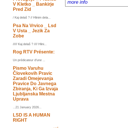
more info
V Kletko _ Bankirje
Pred Zid
/ Kaj delaš ? // Hlinim dela...
Psa Na Vrvico _ Lsd
V Usta _ Jezik Za
Zobe
///// Kaj delaš ? //// Hlini...
Rog RTV Présente:
Un prédicateur d'une ...
Pismo Varuhu
Človekovih Pravic
Zaradi Omejevanja
Pravice Do Javnega
Zbiranja, Ki Ga Izvaja
Ljubljanska Mestna
Uprava
...21 January 2026...
LSD IS A HUMAN
RIGHT