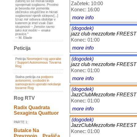
zatorej so se morali sklepi
Začetek: 10:00
sprejemati soglasno. Prvotno
je beseda
mir
pomenila
Konec: 16:00
občinsko
skupščino
in hkrati
soglasnost
njenih sklepov[...]
more info
Izraz
mir
odseva obdobje v
katerem je imel vsak član
skupnosti --
ženske ravno
(dogodek)
tako kot moški
-- enake
jazz club mezzoforte FREEST
pravice."
-- M. Eliade
Konec: 01:00
more info
Peticija
(dogodek)
Peticija
Neomejeni rog uporabe
/ Support Autonomous Tovarna
jazz club mezzoforte FREEST
Rog
Konec: 01:00
Stalna peticija za
podporo
more info
avtonomni, svobodni in
samoupravni uporabi nekdanje
tovarne Rog
(dogodek)
JazzClubMezzoforte FREES
Rog RTV
Konec: 01:00
Radix Quadrata
more info
Sexaginta Quattuor
(dogodek)
PARTE 1:
JazzClubMezzoforte FREES
Butalce Na
Konec: 01:00
Prevzgojo _ Prašiča