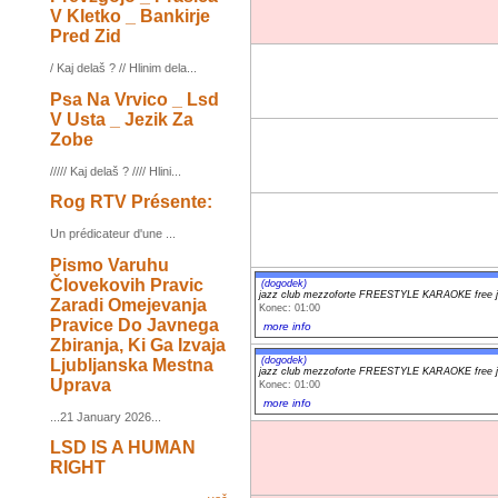
V Kletko _ Bankirje
Pred Zid
/ Kaj delaš ? // Hlinim dela...
Psa Na Vrvico _ Lsd
V Usta _ Jezik Za
Zobe
///// Kaj delaš ? //// Hlini...
Rog RTV Présente:
Un prédicateur d'une ...
Pismo Varuhu
Človekovih Pravic
(dogodek)
jazz club mezzoforte FREESTYLE KARAOKE free j
Zaradi Omejevanja
Konec: 01:00
Pravice Do Javnega
more info
Zbiranja, Ki Ga Izvaja
(dogodek)
Ljubljanska Mestna
jazz club mezzoforte FREESTYLE KARAOKE free j
Uprava
Konec: 01:00
more info
...21 January 2026...
LSD IS A HUMAN
RIGHT