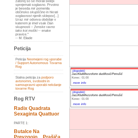
zatorej so se morali sklepi
sprejemati soglasno. Prvotno
je beseda
mir
pomenila
občinsko
skupščino
in hkrati
soglasnost
njenih sklepov[...]
Izraz
mir
odseva obdobje v
katerem je imel vsak član
skupnosti --
ženske ravno
tako kot moški
-- enake
pravice."
-- M. Eliade
Peticija
Peticija
Neomejeni rog uporabe
/ Support Autonomous Tovarna
Rog
(dogodek)
JazzKlubMezzoforte duoMosić/Petrušić
Stalna peticija za
podporo
Konec: 01:00
avtonomni, svobodni in
more info
samoupravni uporabi nekdanje
tovarne Rog
(dogodek)
JazzKlubMezzoforte duoMosić/Petrušić
Rog RTV
Konec: 01:00
more info
Radix Quadrata
Sexaginta Quattuor
PARTE 1:
Butalce Na
Prevzgojo _ Prašiča