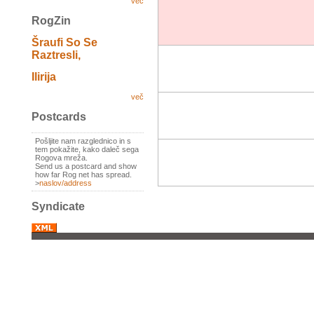
več
RogZin
Šraufi So Se
Raztresli,
Ilirija
več
Postcards
Pošljite nam razglednico in s
tem pokažite, kako daleč sega
Rogova mreža.
Send us a postcard and show
how far Rog net has spread.
>
naslov/address
Syndicate