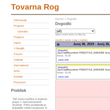
Tovarna Rog
Domov
»
Dogodki
Informacije
Dogodki
Program
Uporaba
Select event terms to filter by
Podpora
month
|
week
|
day
|
naštej
Izjave
Junij 06, 2019 - Junij 26
�
V Medijih
(dogodek)
JazzClubMezzoforte FREESTYLE_KARAOKE Acous
Forumi
Konec: 01:00
Galerija
more info
International
(dogodek)
JazzClubMezzoforte FREESTYLE_KARAOKE Acous
Arhiv
Konec: 01:00
Kontakt
more info
Povezave
Preblisk
"Nič manj značilna ni enakost
pravic v staroslovanskih
družbah. Polno pooblastilo je
pripadalo celotni skupnosti, in