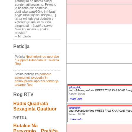
zatorej so se morali sklepi
sprejemati soglasno. Prvotno
je beseda
mir
pomenila
občinsko
skupščino
in hkrati
soglasnost
njenih sklepov[...]
Izraz
mir
odseva obdobje v
katerem je imel vsak član
skupnosti --
ženske ravno
tako kot moški
-- enake
pravice."
-- M. Eliade
Peticija
Peticija
Neomejeni rog uporabe
/ Support Autonomous Tovarna
Rog
Stalna peticija za
podporo
avtonomni, svobodni in
samoupravni uporabi nekdanje
tovarne Rog
(dogodek)
jazz club mezzoforte FREESTYLE KARAOKE free j
Rog RTV
Konec: 01:00
more info
Radix Quadrata
(dogodek)
Sexaginta Quattuor
jazz club mezzoforte FREESTYLE KARAOKE free j
Konec: 01:00
PARTE 1:
more info
Butalce Na
Prevzgojo _ Prašiča