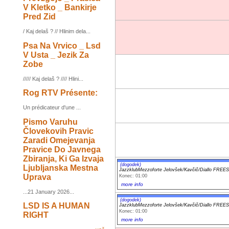
V Kletko _ Bankirje
Pred Zid
/ Kaj delaš ? // Hlinim dela...
Psa Na Vrvico _ Lsd
V Usta _ Jezik Za
Zobe
///// Kaj delaš ? //// Hlini...
Rog RTV Présente:
Un prédicateur d'une ...
Pismo Varuhu
Človekovih Pravic
Zaradi Omejevanja
Pravice Do Javnega
Zbiranja, Ki Ga Izvaja
(dogodek)
Ljubljanska Mestna
JazzklubMezzoforte Jelovšek/Kavčič/Diallo FRE
Uprava
Konec: 01:00
more info
...21 January 2026...
(dogodek)
LSD IS A HUMAN
JazzklubMezzoforte Jelovšek/Kavčič/Diallo FRE
Konec: 01:00
RIGHT
more info