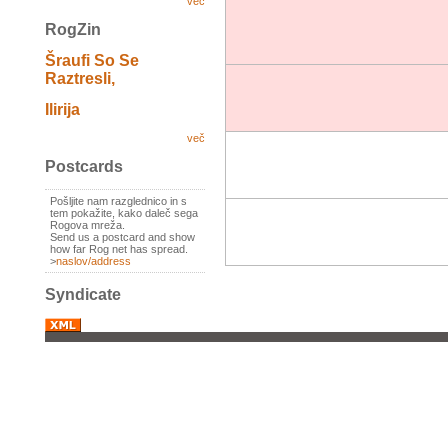
več
RogZin
Šraufi So Se
Raztresli,
Ilirija
več
Postcards
Pošljite nam razglednico in s
tem pokažite, kako daleč sega
Rogova mreža.
Send us a postcard and show
how far Rog net has spread.
>
naslov/address
Syndicate