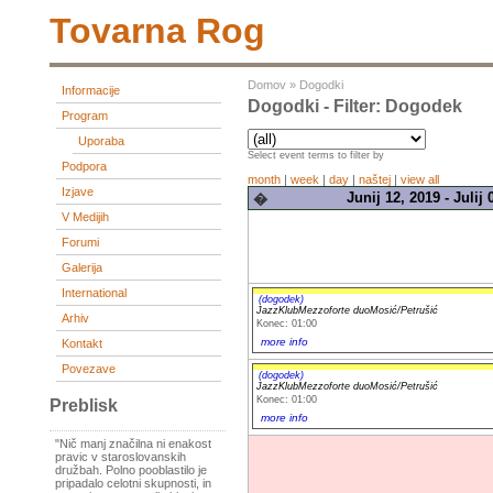
Tovarna Rog
Domov
»
Dogodki
Informacije
Dogodki - Filter: Dogodek
Program
Uporaba
Select event terms to filter by
Podpora
month
|
week
|
day
|
naštej
|
view all
Izjave
Junij 12, 2019 - Julij 
�
V Medijih
Forumi
Galerija
International
(dogodek)
JazzKlubMezzoforte duoMosić/Petrušić
Arhiv
Konec: 01:00
more info
Kontakt
Povezave
(dogodek)
JazzKlubMezzoforte duoMosić/Petrušić
Konec: 01:00
Preblisk
more info
"Nič manj značilna ni enakost
pravic v staroslovanskih
družbah. Polno pooblastilo je
pripadalo celotni skupnosti, in