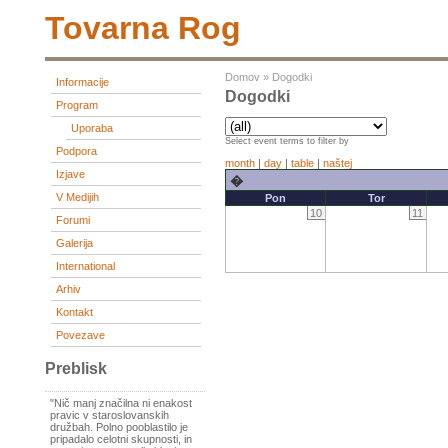
Tovarna Rog
Domov
»
Dogodki
Informacije
Dogodki
Program
Uporaba
Select event terms to filter by
Podpora
month
|
day
|
table
|
naštej
Izjave
�
V Medijih
Pon
Tor
10
11
Forumi
Galerija
International
Arhiv
Kontakt
Povezave
Preblisk
"Nič manj značilna ni enakost
pravic v staroslovanskih
družbah. Polno pooblastilo je
pripadalo celotni skupnosti, in