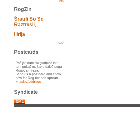
več
RogZin
Šraufi So Se
Raztresli,
Ilirija
več
Postcards
Pošljite nam razglednico in s
tem pokažite, kako daleč sega
Rogova mreža.
Send us a postcard and show
how far Rog net has spread.
>
naslov/address
Syndicate