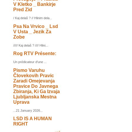
V Kletko _ Bankirje
Pred Zid
/ Kaj delaš ? // Hlinim dela...
Psa Na Vrvico _ Lsd
V Usta _ Jezik Za
Zobe
///// Kaj delaš ? //// Hlini...
Rog RTV Présente:
Un prédicateur d'une ...
Pismo Varuhu
Človekovih Pravic
Zaradi Omejevanja
Pravice Do Javnega
Zbiranja, Ki Ga Izvaja
Ljubljanska Mestna
Uprava
...21 January 2026...
LSD IS A HUMAN
RIGHT