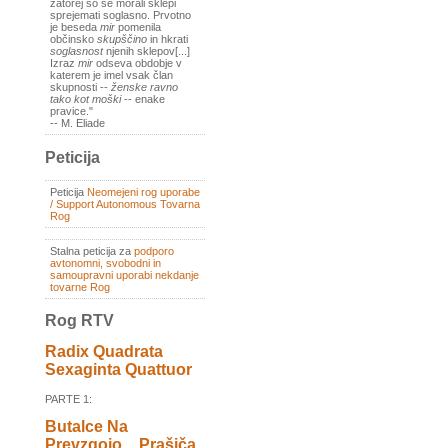
zatorej so se morali sklepi
sprejemati soglasno. Prvotno
je beseda
mir
pomenila
občinsko
skupščino
in hkrati
soglasnost
njenih sklepov[...]
Izraz
mir
odseva obdobje v
katerem je imel vsak član
skupnosti --
ženske ravno
tako kot moški
-- enake
pravice."
-- M. Eliade
Peticija
Peticija
Neomejeni rog uporabe
/ Support Autonomous Tovarna
Rog
Stalna peticija za
podporo
avtonomni, svobodni in
samoupravni uporabi nekdanje
tovarne Rog
Rog RTV
Radix Quadrata
Sexaginta Quattuor
PARTE 1:
Butalce Na
Prevzgojo _ Prašiča