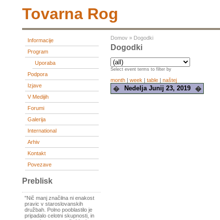
Tovarna Rog
Domov
»
Dogodki
Informacije
Dogodki
Program
Uporaba
Select event terms to filter by
Podpora
month
|
week
|
table
|
naštej
Izjave
Nedelja Junij 23, 2019
�
�
V Medijih
Forumi
Galerija
International
Arhiv
Kontakt
Povezave
Preblisk
"Nič manj značilna ni enakost
pravic v staroslovanskih
družbah. Polno pooblastilo je
pripadalo celotni skupnosti, in