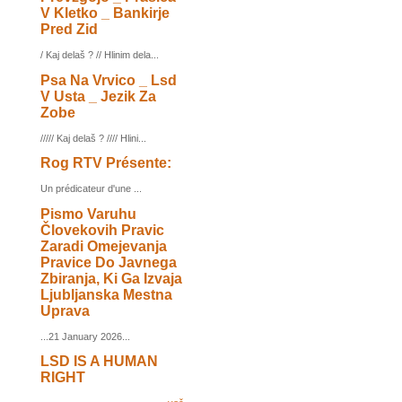
V Kletko _ Bankirje
Pred Zid
/ Kaj delaš ? // Hlinim dela...
Psa Na Vrvico _ Lsd
V Usta _ Jezik Za
Zobe
///// Kaj delaš ? //// Hlini...
Rog RTV Présente:
Un prédicateur d'une ...
Pismo Varuhu
Človekovih Pravic
Zaradi Omejevanja
Pravice Do Javnega
Zbiranja, Ki Ga Izvaja
Ljubljanska Mestna
Uprava
...21 January 2026...
LSD IS A HUMAN
RIGHT