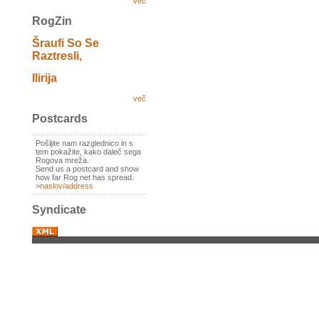
več
RogZin
Šraufi So Se
Raztresli,
Ilirija
več
Postcards
Pošljite nam razglednico in s
tem pokažite, kako daleč sega
Rogova mreža.
Send us a postcard and show
how far Rog net has spread.
>
naslov/address
Syndicate