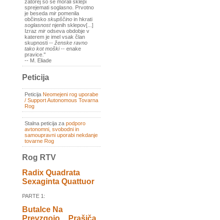
zatorej so se morali sklepi
sprejemati soglasno. Prvotno
je beseda
mir
pomenila
občinsko
skupščino
in hkrati
soglasnost
njenih sklepov[...]
Izraz
mir
odseva obdobje v
katerem je imel vsak član
skupnosti --
ženske ravno
tako kot moški
-- enake
pravice."
-- M. Eliade
Peticija
Peticija
Neomejeni rog uporabe
/ Support Autonomous Tovarna
Rog
Stalna peticija za
podporo
avtonomni, svobodni in
samoupravni uporabi nekdanje
tovarne Rog
Rog RTV
Radix Quadrata
Sexaginta Quattuor
PARTE 1:
Butalce Na
Prevzgojo _ Prašiča