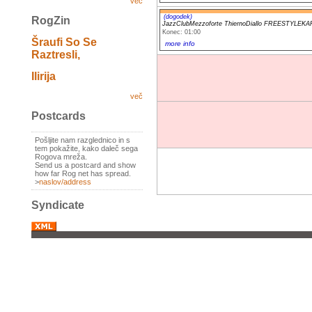
več
(dogodek)
RogZin
JazzClubMezzoforte ThiernoDiallo FREESTYLEK
Konec: 01:00
Šraufi So Se
more info
Raztresli,
Ilirija
več
Postcards
Pošljite nam razglednico in s
tem pokažite, kako daleč sega
Rogova mreža.
Send us a postcard and show
how far Rog net has spread.
>
naslov/address
Syndicate