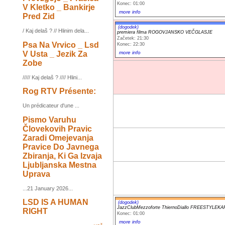
Konec: 01:00
V Kletko _ Bankirje
more info
Pred Zid
(dogodek)
/ Kaj delaš ? // Hlinim dela...
premiera filma ROGOVJANSKO VEČGLASJE
Začetek: 21:30
Psa Na Vrvico _ Lsd
Konec: 22:30
V Usta _ Jezik Za
more info
Zobe
///// Kaj delaš ? //// Hlini...
Rog RTV Présente:
Un prédicateur d'une ...
Pismo Varuhu
Človekovih Pravic
Zaradi Omejevanja
Pravice Do Javnega
Zbiranja, Ki Ga Izvaja
Ljubljanska Mestna
Uprava
...21 January 2026...
LSD IS A HUMAN
(dogodek)
JazzClubMezzoforte ThiernoDiallo FREESTYLEK
RIGHT
Konec: 01:00
more info