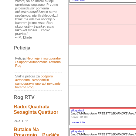
zatorej so se morali sklepi
sprejemati soglasno. Prvotno
je beseda
mir
pomenila
občinsko
skupščino
in hkrati
soglasnost
njenih sklepov[...]
Izraz
mir
odseva obdobje v
katerem je imel vsak član
skupnosti --
ženske ravno
tako kot moški
-- enake
pravice."
-- M. Eliade
Peticija
Peticija
Neomejeni rog uporabe
/ Support Autonomous Tovarna
Rog
Stalna peticija za
podporo
avtonomni, svobodni in
samoupravni uporabi nekdanje
tovarne Rog
Rog RTV
Radix Quadrata
(dogodek)
Sexaginta Quattuor
JazzClubMezzoforte FREESTYLEKARAOKE FreeJa
Konec: 01:00
PARTE 1:
more info
Butalce Na
(dogodek)
Prevzgojo _ Prašiča
JazzClubMezzoforte FREESTYLEKARAOKE FreeJa