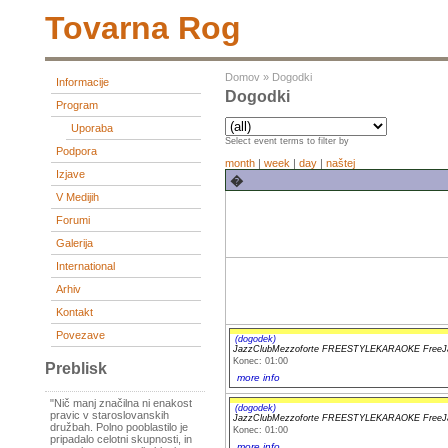
Tovarna Rog
Domov
»
Dogodki
Informacije
Dogodki
Program
Uporaba
Select event terms to filter by
Podpora
month
|
week
|
day
|
naštej
Izjave
�
V Medijih
Forumi
Galerija
International
Arhiv
Kontakt
Povezave
(dogodek)
JazzClubMezzoforte FREESTYLEKARAOKE FreeJ
Konec: 01:00
Preblisk
more info
"Nič manj značilna ni enakost
(dogodek)
pravic v staroslovanskih
JazzClubMezzoforte FREESTYLEKARAOKE FreeJ
družbah. Polno pooblastilo je
Konec: 01:00
pripadalo celotni skupnosti, in
more info