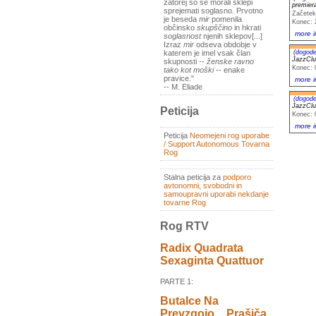
zatorej so se morali sklepi
premie
sprejemati soglasno. Prvotno
Začetek
je beseda
mir
pomenila
Konec: 
občinsko
skupščino
in hkrati
more i
soglasnost
njenih sklepov[...]
Izraz
mir
odseva obdobje v
(dogode
katerem je imel vsak član
JazzCl
skupnosti --
ženske ravno
Konec: 
tako kot moški
-- enake
pravice."
more i
-- M. Eliade
(dogode
JazzCl
Peticija
Konec: 
more i
Peticija
Neomejeni rog uporabe
/ Support Autonomous Tovarna
Rog
Stalna peticija za
podporo
avtonomni, svobodni in
samoupravni uporabi nekdanje
tovarne Rog
Rog RTV
Radix Quadrata
Sexaginta Quattuor
PARTE 1:
Butalce Na
Prevzgojo _ Prašiča