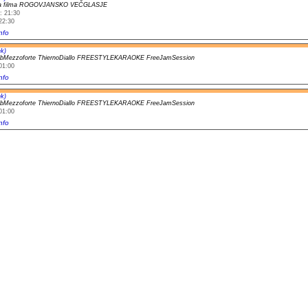
ra filma ROGOVJANSKO VEČGLASJE
: 21:30
22:30
nfo
k)
ubMezzoforte ThiernoDiallo FREESTYLEKARAOKE FreeJamSession
01:00
nfo
k)
ubMezzoforte ThiernoDiallo FREESTYLEKARAOKE FreeJamSession
01:00
nfo