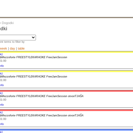
»
Dogodki
dki
nt terms to filter by
week
|
day
|
table
k)
ubMezzoforte FREESTYLEKARAOKE FreeJamSession
01:00
nfo
k)
ubMezzoforte FREESTYLEKARAOKE FreeJamSession
01:00
nfo
k)
ubMezzoforte FREESTYLEKARAOKE FreeJamSession otvoriTJAŠA
01:00
nfo
k)
ubMezzoforte FREESTYLEKARAOKE FreeJamSession otvoriTJAŠA
01:00
nfo
k)