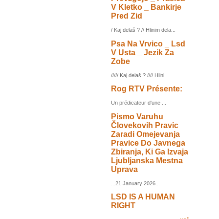
V Kletko _ Bankirje
Pred Zid
/ Kaj delaš ? // Hlinim dela...
Psa Na Vrvico _ Lsd
V Usta _ Jezik Za
Zobe
///// Kaj delaš ? //// Hlini...
Rog RTV Présente:
Un prédicateur d'une ...
Pismo Varuhu
Človekovih Pravic
Zaradi Omejevanja
Pravice Do Javnega
Zbiranja, Ki Ga Izvaja
Ljubljanska Mestna
Uprava
...21 January 2026...
LSD IS A HUMAN
RIGHT