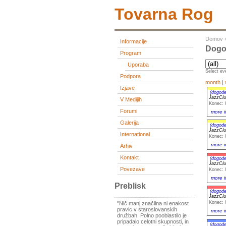
Tovarna Rog
Domov
Informacije
Dogo
Program
Uporaba
Select eve
Podpora
month
|
Izjave
(dogode
JazzCl
V Medijih
Konec: 
Forumi
more i
Galerija
(dogode
JazzCl
International
Konec: 
more i
Arhiv
Kontakt
(dogode
JazzCl
Povezave
Konec: 
more i
Preblisk
(dogode
JazzCl
Konec: 
"Nič manj značilna ni enakost
pravic v staroslovanskih
more i
družbah. Polno pooblastilo je
pripadalo celotni skupnosti, in
(dogode