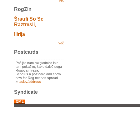
več
RogZin
Šraufi So Se
Raztresli,
Ilirija
več
Postcards
Pošljite nam razglednico in s
tem pokažite, kako daleč sega
Rogova mreža.
Send us a postcard and show
how far Rog net has spread.
>
naslov/address
Syndicate