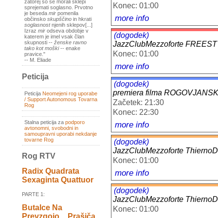
zatorej so se morali sklepi
Konec: 01:00
sprejemati soglasno. Prvotno
je beseda
mir
pomenila
more info
občinsko
skupščino
in hkrati
soglasnost
njenih sklepov[...]
Izraz
mir
odseva obdobje v
(dogodek)
katerem je imel vsak član
skupnosti --
ženske ravno
JazzClubMezzoforte FREES
tako kot moški
-- enake
Konec: 01:00
pravice."
-- M. Eliade
more info
Peticija
(dogodek)
premiera filma ROGOVJAN
Peticija
Neomejeni rog uporabe
/ Support Autonomous Tovarna
Začetek: 21:30
Rog
Konec: 22:30
Stalna peticija za
podporo
more info
avtonomni, svobodni in
samoupravni uporabi nekdanje
tovarne Rog
(dogodek)
JazzClubMezzoforte Thiern
Rog RTV
Konec: 01:00
Radix Quadrata
more info
Sexaginta Quattuor
(dogodek)
PARTE 1:
JazzClubMezzoforte Thiern
Butalce Na
Konec: 01:00
Prevzgojo _ Prašiča