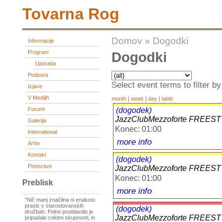
Tovarna Rog
Domov
»
Dogodki
Informacije
Program
Dogodki
Uporaba
Podpora
Select event terms to filter by
Izjave
V Medijih
month
|
week
|
day
|
table
(dogodek)
Forumi
JazzClubMezzoforte FREES
Galerija
Konec: 01:00
International
more info
Arhiv
Kontakt
(dogodek)
Povezave
JazzClubMezzoforte FREES
Konec: 01:00
Preblisk
more info
"Nič manj značilna ni enakost
pravic v staroslovanskih
(dogodek)
družbah. Polno pooblastilo je
JazzClubMezzoforte FREES
pripadalo celotni skupnosti, in