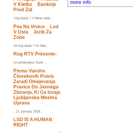
more info
V Kletko _ Bankirje
Pred Zid
/ Kaj delaš ? // Hlinim dela...
Psa Na Vrvico _ Lsd
V Usta _ Jezik Za
Zobe
///// Kaj delaš ? //// Hlini...
Rog RTV Présente:
Un prédicateur d'une ...
Pismo Varuhu
Človekovih Pravic
Zaradi Omejevanja
Pravice Do Javnega
Zbiranja, Ki Ga Izvaja
Ljubljanska Mestna
Uprava
...21 January 2026...
LSD IS A HUMAN
RIGHT