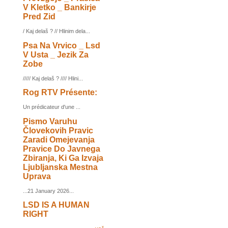
V Kletko _ Bankirje
Pred Zid
/ Kaj delaš ? // Hlinim dela...
Psa Na Vrvico _ Lsd
V Usta _ Jezik Za
Zobe
///// Kaj delaš ? //// Hlini...
Rog RTV Présente:
Un prédicateur d'une ...
Pismo Varuhu
Človekovih Pravic
Zaradi Omejevanja
Pravice Do Javnega
Zbiranja, Ki Ga Izvaja
Ljubljanska Mestna
Uprava
...21 January 2026...
LSD IS A HUMAN
RIGHT