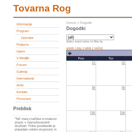
Tovarna Rog
Domov
»
Dogodki
Informacije
Dogodki
Program
Uporaba
Select event terms to filter by
Podpora
week
|
day
|
table
|
naštej
Izjave
�
V Medijih
Pon
Tor
1
2
Forumi
Galerija
International
Arhiv
8
9
Kontakt
Povezave
Preblisk
15
16
"Nič manj značilna ni enakost
pravic v staroslovanskih
družbah. Polno pooblastilo je
pripadalo celotni skupnosti, in