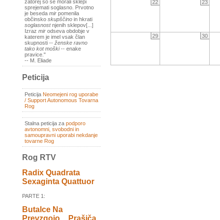
zatorej so se morali sklepi
22
23
sprejemati soglasno. Prvotno
je beseda
mir
pomenila
občinsko
skupščino
in hkrati
soglasnost
njenih sklepov[...]
Izraz
mir
odseva obdobje v
29
30
katerem je imel vsak član
skupnosti --
ženske ravno
tako kot moški
-- enake
pravice."
-- M. Eliade
Peticija
Peticija
Neomejeni rog uporabe
/ Support Autonomous Tovarna
Rog
Stalna peticija za
podporo
avtonomni, svobodni in
samoupravni uporabi nekdanje
tovarne Rog
Rog RTV
Radix Quadrata
Sexaginta Quattuor
PARTE 1:
Butalce Na
Prevzgojo _ Prašiča