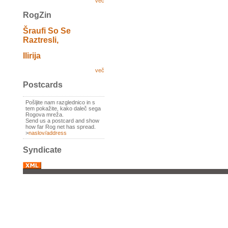
več
RogZin
Šraufi So Se
Raztresli,
Ilirija
več
Postcards
Pošljite nam razglednico in s
tem pokažite, kako daleč sega
Rogova mreža.
Send us a postcard and show
how far Rog net has spread.
>
naslov/address
Syndicate