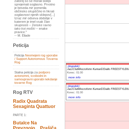
zatorej so se morali sklepi
sprejemati soglasno. Prvotno
je beseda
mir
pomenila
občinsko
skupščino
in hkrati
soglasnost
njenih sklepov[...]
Izraz
mir
odseva obdobje v
katerem je imel vsak član
skupnosti --
ženske ravno
tako kot moški
-- enake
pravice."
-- M. Eliade
Peticija
Peticija
Neomejeni rog uporabe
/ Support Autonomous Tovarna
Rog
(dogodek)
JazzClubMezzoforte Kuntarič/Diallo FREESTYL
Stalna peticija za
podporo
Konec: 01:00
avtonomni, svobodni in
more info
samoupravni uporabi nekdanje
tovarne Rog
(dogodek)
JazzClubMezzoforte Kuntarič/Diallo FREESTYL
Rog RTV
Konec: 01:00
more info
Radix Quadrata
Sexaginta Quattuor
PARTE 1:
Butalce Na
Prevzgojo _ Prašiča