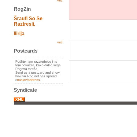
več
RogZin
Šraufi So Se
Raztresli,
Ilirija
več
Postcards
Pošljite nam razglednico in s
tem pokažite, kako daleč sega
Rogova mreža.
Send us a postcard and show
how far Rog net has spread.
>
naslov/address
Syndicate