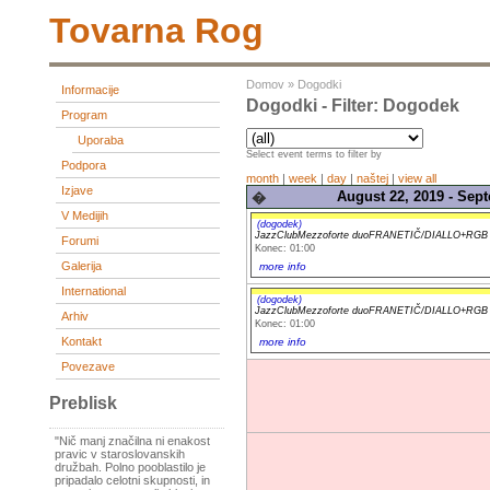
Tovarna Rog
Domov
»
Dogodki
Informacije
Dogodki - Filter: Dogodek
Program
Uporaba
Select event terms to filter by
Podpora
month
|
week
|
day
|
naštej
|
view all
Izjave
August 22, 2019 - Sep
�
V Medijih
(dogodek)
JazzClubMezzoforte duoFRANETIČ/DIALLO+RG
Forumi
Konec: 01:00
Galerija
more info
International
(dogodek)
JazzClubMezzoforte duoFRANETIČ/DIALLO+RG
Arhiv
Konec: 01:00
Kontakt
more info
Povezave
Preblisk
"Nič manj značilna ni enakost
pravic v staroslovanskih
družbah. Polno pooblastilo je
pripadalo celotni skupnosti, in