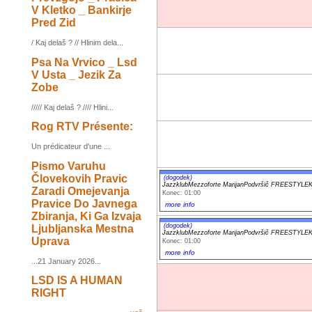
V Kletko _ Bankirje
Pred Zid
/ Kaj delaš ? // Hlinim dela...
Psa Na Vrvico _ Lsd
V Usta _ Jezik Za
Zobe
///// Kaj delaš ? //// Hlini...
Rog RTV Présente:
Un prédicateur d'une ...
Pismo Varuhu
Človekovih Pravic
(dogodek)
JazzklubMezzoforte MarijanPodvršič FREESTYL
Zaradi Omejevanja
Konec: 01:00
Pravice Do Javnega
more info
Zbiranja, Ki Ga Izvaja
(dogodek)
Ljubljanska Mestna
JazzklubMezzoforte MarijanPodvršič FREESTYL
Uprava
Konec: 01:00
more info
...21 January 2026...
LSD IS A HUMAN
RIGHT