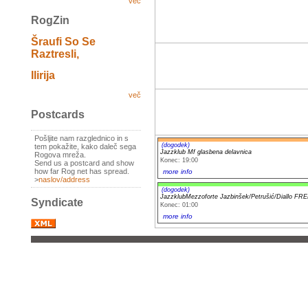
več
RogZin
Šraufi So Se
Raztresli,
Ilirija
več
Postcards
Pošljite nam razglednico in s
(dogodek)
tem pokažite, kako daleč sega
Jazzklub Mf glasbena delavnica
Rogova mreža.
Konec: 19:00
Send us a postcard and show
how far Rog net has spread.
more info
>
naslov/address
(dogodek)
JazzklubMezzoforte Jazbinšek/Petrušić/Diallo 
Syndicate
Konec: 01:00
more info