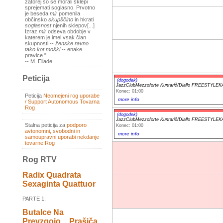
zatorej so se morali sklepi
sprejemati soglasno. Prvotno
je beseda
mir
pomenila
občinsko
skupščino
in hkrati
soglasnost
njenih sklepov[...]
Izraz
mir
odseva obdobje v
katerem je imel vsak član
skupnosti --
ženske ravno
tako kot moški
-- enake
pravice."
-- M. Eliade
Peticija
(dogodek)
JazzClubMezzoforte Kuntarič/Diallo FREESTYL
Konec: 01:00
Peticija
Neomejeni rog uporabe
more info
/ Support Autonomous Tovarna
Rog
(dogodek)
JazzClubMezzoforte Kuntarič/Diallo FREESTYL
Stalna peticija za
podporo
Konec: 01:00
avtonomni, svobodni in
more info
samoupravni uporabi nekdanje
tovarne Rog
Rog RTV
Radix Quadrata
Sexaginta Quattuor
PARTE 1:
Butalce Na
Prevzgojo _ Prašiča