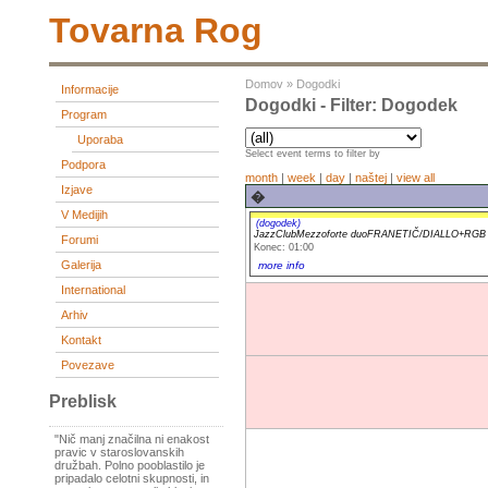
Tovarna Rog
Domov
»
Dogodki
Informacije
Dogodki - Filter: Dogodek
Program
Uporaba
Select event terms to filter by
Podpora
month
|
week
|
day
|
naštej
|
view all
Izjave
�
V Medijih
(dogodek)
JazzClubMezzoforte duoFRANETIČ/DIALLO+RG
Forumi
Konec: 01:00
Galerija
more info
International
Arhiv
Kontakt
Povezave
Preblisk
"Nič manj značilna ni enakost
pravic v staroslovanskih
družbah. Polno pooblastilo je
pripadalo celotni skupnosti, in