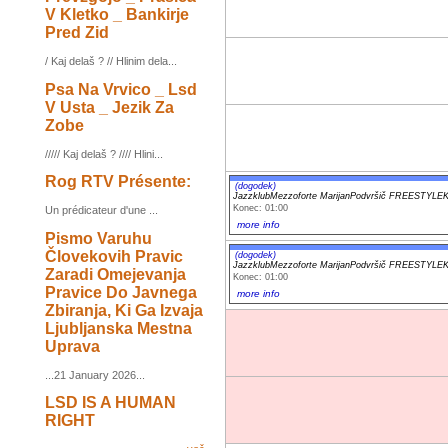
V Kletko _ Bankirje
Pred Zid
/ Kaj delaš ? // Hlinim dela...
Psa Na Vrvico _ Lsd
V Usta _ Jezik Za
Zobe
///// Kaj delaš ? //// Hlini...
Rog RTV Présente:
(dogodek)
JazzklubMezzoforte MarijanPodvršič FREESTYL
Konec: 01:00
Un prédicateur d'une ...
more info
Pismo Varuhu
Človekovih Pravic
(dogodek)
JazzklubMezzoforte MarijanPodvršič FREESTYL
Zaradi Omejevanja
Konec: 01:00
Pravice Do Javnega
more info
Zbiranja, Ki Ga Izvaja
Ljubljanska Mestna
Uprava
...21 January 2026...
LSD IS A HUMAN
RIGHT