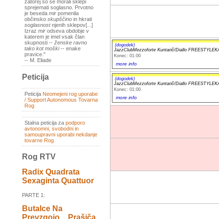
zatorej so se morali sklepi
sprejemati soglasno. Prvotno
je beseda
mir
pomenila
občinsko
skupščino
in hkrati
soglasnost
njenih sklepov[...]
Izraz
mir
odseva obdobje v
katerem je imel vsak član
skupnosti --
ženske ravno
(dogodek)
tako kot moški
-- enake
JazzClubMezzoforte Kuntarič/Diallo FREESTYL
pravice."
Konec: 01:00
-- M. Eliade
more info
Peticija
(dogodek)
JazzClubMezzoforte Kuntarič/Diallo FREESTYL
Konec: 01:00
Peticija
Neomejeni rog uporabe
more info
/ Support Autonomous Tovarna
Rog
Stalna peticija za
podporo
avtonomni, svobodni in
samoupravni uporabi nekdanje
tovarne Rog
Rog RTV
Radix Quadrata
Sexaginta Quattuor
PARTE 1:
Butalce Na
Prevzgojo _ Prašiča