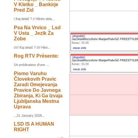
V Kletko _ Bankirje
Pred Zid
/ Kaj delaš ? // Hlinim dela...
Psa Na Vrvico _ Lsd
V Usta _ Jezik Za
(dogodek)
Zobe
JazzklubMezzoforte MarijanPodvršič FREESTYL
Konec: 01:00
///// Kaj delaš ? //// Hlini...
more info
Rog RTV Présente:
(dogodek)
JazzklubMezzoforte MarijanPodvršič FREESTYL
Konec: 01:00
Un prédicateur d'une ...
more info
Pismo Varuhu
Človekovih Pravic
Zaradi Omejevanja
Pravice Do Javnega
Zbiranja, Ki Ga Izvaja
Ljubljanska Mestna
Uprava
...21 January 2026...
LSD IS A HUMAN
RIGHT