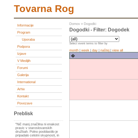
Tovarna Rog
Domov
»
Dogodki
Informacije
Dogodki - Filter: Dogodek
Program
Uporaba
Select event terms to filter by
Podpora
month
|
week
|
day
|
naštej
|
view all
Izjave
�
V Medijih
Forumi
Galerija
International
Arhiv
Kontakt
Povezave
Preblisk
"Nič manj značilna ni enakost
pravic v staroslovanskih
družbah. Polno pooblastilo je
pripadalo celotni skupnosti, in