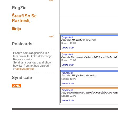
več
RogZin
Šraufi So Se
Raztresli,
Ilirija
več
(dogodek)
Jazzklub Mf glasbena delavnica
Postcards
Konec: 19:00
more info
Pošljite nam razglednico in s
(dogodek)
tem pokažite, kako daleč sega
JazzklubMezzoforte Jazbinšek/Petrušić/Diallo 
Rogova mreža.
Konec: 01:00
Send us a postcard and show
more info
how far Rog net has spread.
>
naslov/address
(dogodek)
Jazzklub Mf glasbena delavnica
Syndicate
Konec: 19:00
more info
(dogodek)
JazzklubMezzoforte Jazbinšek/Petrušić/Diallo 
Konec: 01:00
more info