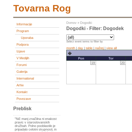
Tovarna Rog
Domov
»
Dogodki
Informacije
Dogodki - Filter: Dogodek
Program
Uporaba
Select event terms to filter by
Podpora
month
|
day
|
table
|
naštej
|
view all
Izjave
�
V Medijih
Pon
Tor
19
20
Forumi
Galerija
International
Arhiv
Kontakt
Povezave
Preblisk
"Nič manj značilna ni enakost
pravic v staroslovanskih
družbah. Polno pooblastilo je
pripadalo celotni skupnosti, in