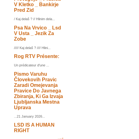
V Kletko _ Bankirje
Pred Zid
/ Kaj delaš ? // Hlinim dela...
Psa Na Vrvico _ Lsd
V Usta _ Jezik Za
Zobe
///// Kaj delaš ? //// Hlini...
Rog RTV Présente:
Un prédicateur d'une ...
Pismo Varuhu
Človekovih Pravic
Zaradi Omejevanja
Pravice Do Javnega
Zbiranja, Ki Ga Izvaja
Ljubljanska Mestna
Uprava
...21 January 2026...
LSD IS A HUMAN
RIGHT