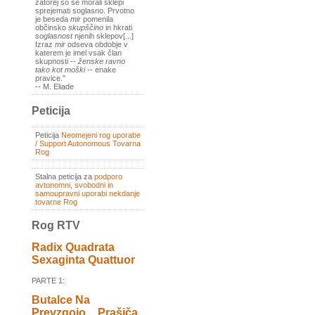
zatorej so se morali sklepi
sprejemati soglasno. Prvotno
je beseda
mir
pomenila
občinsko
skupščino
in hkrati
soglasnost
njenih sklepov[...]
Izraz
mir
odseva obdobje v
katerem je imel vsak član
skupnosti --
ženske ravno
tako kot moški
-- enake
pravice."
-- M. Eliade
Peticija
Peticija
Neomejeni rog uporabe
/ Support Autonomous Tovarna
Rog
Stalna peticija za
podporo
avtonomni, svobodni in
samoupravni uporabi nekdanje
tovarne Rog
Rog RTV
Radix Quadrata
Sexaginta Quattuor
PARTE 1:
Butalce Na
Prevzgojo _ Prašiča