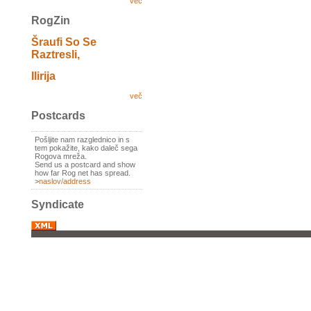
več
RogZin
Šraufi So Se
Raztresli,
Ilirija
več
Postcards
Pošljite nam razglednico in s
tem pokažite, kako daleč sega
Rogova mreža.
Send us a postcard and show
how far Rog net has spread.
>
naslov/address
Syndicate