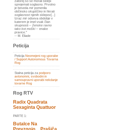
zatorej so se morali sklepi
sprejemati soglasno. Prvotno
je beseda
mir
pomenila
občinsko
skupščino
in hkrati
soglasnost
njenih sklepov[...]
Izraz
mir
odseva obdobje v
katerem je imel vsak član
skupnosti --
ženske ravno
tako kot moški
-- enake
pravice."
-- M. Eliade
Peticija
Peticija
Neomejeni rog uporabe
/ Support Autonomous Tovarna
Rog
Stalna peticija za
podporo
avtonomni, svobodni in
samoupravni uporabi nekdanje
tovarne Rog
Rog RTV
Radix Quadrata
Sexaginta Quattuor
PARTE 1:
Butalce Na
Prevzgojo _ Prašiča