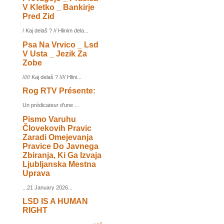
V Kletko _ Bankirje
Pred Zid
/ Kaj delaš ? // Hlinim dela...
Psa Na Vrvico _ Lsd
V Usta _ Jezik Za
Zobe
///// Kaj delaš ? //// Hlini...
Rog RTV Présente:
Un prédicateur d'une ...
Pismo Varuhu
Človekovih Pravic
Zaradi Omejevanja
Pravice Do Javnega
Zbiranja, Ki Ga Izvaja
Ljubljanska Mestna
Uprava
...21 January 2026...
LSD IS A HUMAN
RIGHT