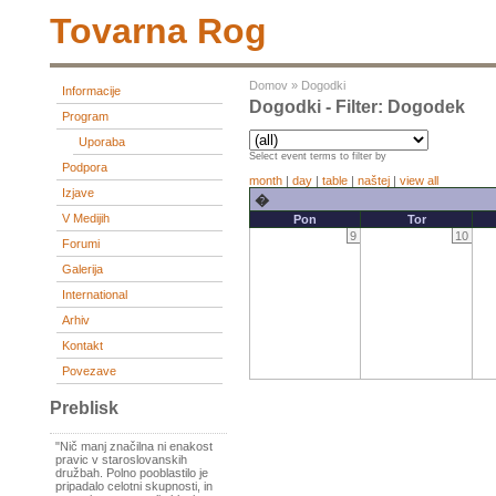
Tovarna Rog
Domov
»
Dogodki
Informacije
Dogodki - Filter: Dogodek
Program
Uporaba
Select event terms to filter by
Podpora
month
|
day
|
table
|
naštej
|
view all
Izjave
�
V Medijih
Pon
Tor
9
10
Forumi
Galerija
International
Arhiv
Kontakt
Povezave
Preblisk
"Nič manj značilna ni enakost
pravic v staroslovanskih
družbah. Polno pooblastilo je
pripadalo celotni skupnosti, in