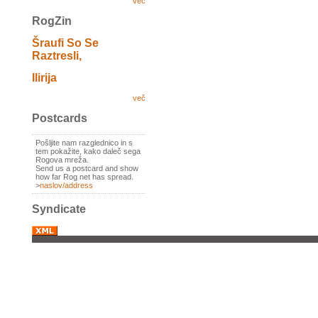
več
RogZin
Šraufi So Se
Raztresli,
Ilirija
več
Postcards
Pošljite nam razglednico in s
tem pokažite, kako daleč sega
Rogova mreža.
Send us a postcard and show
how far Rog net has spread.
>
naslov/address
Syndicate