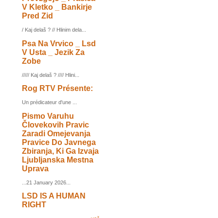
V Kletko _ Bankirje
Pred Zid
/ Kaj delaš ? // Hlinim dela...
Psa Na Vrvico _ Lsd
V Usta _ Jezik Za
Zobe
///// Kaj delaš ? //// Hlini...
Rog RTV Présente:
Un prédicateur d'une ...
Pismo Varuhu
Človekovih Pravic
Zaradi Omejevanja
Pravice Do Javnega
Zbiranja, Ki Ga Izvaja
Ljubljanska Mestna
Uprava
...21 January 2026...
LSD IS A HUMAN
RIGHT