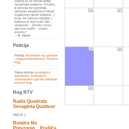
zatorej so se morali sklepi
sprejemati soglasno. Prvotno
je beseda
mir
pomenila
16
17
občinsko
skupščino
in hkrati
soglasnost
njenih sklepov[...]
Izraz
mir
odseva obdobje v
katerem je imel vsak član
skupnosti --
ženske ravno
tako kot moški
-- enake
pravice."
-- M. Eliade
Peticija
23
24
Peticija
Neomejeni rog uporabe
/ Support Autonomous Tovarna
Rog
Stalna peticija za
podporo
avtonomni, svobodni in
samoupravni uporabi nekdanje
tovarne Rog
30
Rog RTV
Radix Quadrata
Sexaginta Quattuor
PARTE 1:
Butalce Na
Prevzgojo _ Prašiča