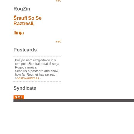
več
RogZin
Šraufi So Se
Raztresli,
Ilirija
več
Postcards
Pošljite nam razglednico in s
tem pokažite, kako daleč sega
Rogova mreža.
Send us a postcard and show
how far Rog net has spread.
>
naslov/address
Syndicate