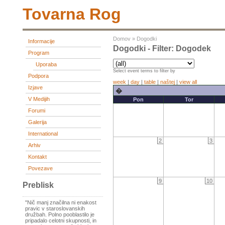
Tovarna Rog
Domov
»
Dogodki
Informacije
Dogodki - Filter: Dogodek
Program
Uporaba
Select event terms to filter by
Podpora
week
|
day
|
table
|
naštej
|
view all
Izjave
�
V Medijih
Pon
Tor
Forumi
Galerija
International
2
3
Arhiv
Kontakt
Povezave
9
10
Preblisk
"Nič manj značilna ni enakost
pravic v staroslovanskih
družbah. Polno pooblastilo je
pripadalo celotni skupnosti, in