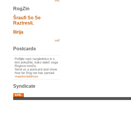
več
RogZin
Šraufi So Se
Raztresli,
Ilirija
več
Postcards
Pošljite nam razglednico in s
tem pokažite, kako daleč sega
Rogova mreža.
Send us a postcard and show
how far Rog net has spread.
>
naslov/address
Syndicate