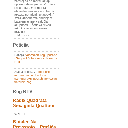
zatorej so se morali sklepi
sprejemati soglasno. Prvotno
je beseda
mir
pomenila
občinsko
skupščino
in hkrati
soglasnost
njenih sklepov[...]
Izraz
mir
odseva obdobje v
katerem je imel vsak član
skupnosti --
ženske ravno
tako kot moški
-- enake
pravice."
-- M. Eliade
Peticija
Peticija
Neomejeni rog uporabe
/ Support Autonomous Tovarna
Rog
Stalna peticija za
podporo
avtonomni, svobodni in
samoupravni uporabi nekdanje
tovarne Rog
Rog RTV
Radix Quadrata
Sexaginta Quattuor
PARTE 1:
Butalce Na
Prevzgojo _ Prašiča