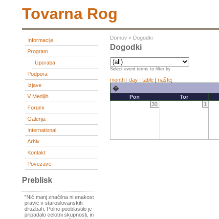
Tovarna Rog
Domov
»
Dogodki
Informacije
Dogodki
Program
Uporaba
Select event terms to filter by
Podpora
month
|
day
|
table
|
naštej
Izjave
�
V Medijih
Pon
Tor
30
1
Forumi
Galerija
International
Arhiv
Kontakt
Povezave
Preblisk
"Nič manj značilna ni enakost
pravic v staroslovanskih
družbah. Polno pooblastilo je
pripadalo celotni skupnosti, in