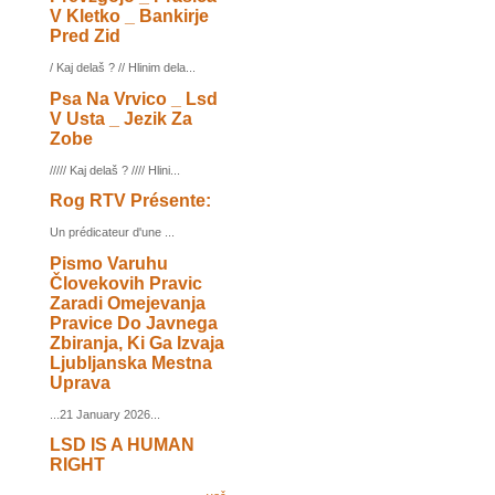
V Kletko _ Bankirje
Pred Zid
/ Kaj delaš ? // Hlinim dela...
Psa Na Vrvico _ Lsd
V Usta _ Jezik Za
Zobe
///// Kaj delaš ? //// Hlini...
Rog RTV Présente:
Un prédicateur d'une ...
Pismo Varuhu
Človekovih Pravic
Zaradi Omejevanja
Pravice Do Javnega
Zbiranja, Ki Ga Izvaja
Ljubljanska Mestna
Uprava
...21 January 2026...
LSD IS A HUMAN
RIGHT