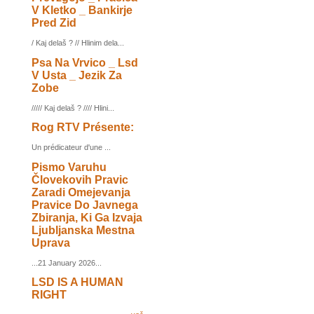
V Kletko _ Bankirje
Pred Zid
/ Kaj delaš ? // Hlinim dela...
Psa Na Vrvico _ Lsd
V Usta _ Jezik Za
Zobe
///// Kaj delaš ? //// Hlini...
Rog RTV Présente:
Un prédicateur d'une ...
Pismo Varuhu
Človekovih Pravic
Zaradi Omejevanja
Pravice Do Javnega
Zbiranja, Ki Ga Izvaja
Ljubljanska Mestna
Uprava
...21 January 2026...
LSD IS A HUMAN
RIGHT