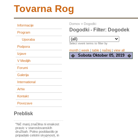
Tovarna Rog
Domov
»
Dogodki
Informacije
Dogodki - Filter: Dogodek
Program
Uporaba
Select event terms to filter by
Podpora
month
|
week
|
table
|
naštej
|
view all
Izjave
Sobota Oktober 05, 2019
�
�
V Medijih
Forumi
Galerija
International
Arhiv
Kontakt
Povezave
Preblisk
"Nič manj značilna ni enakost
pravic v staroslovanskih
družbah. Polno pooblastilo je
pripadalo celotni skupnosti, in