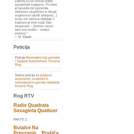
zatorej so se morali sklepi
sprejemati soglasno. Prvotno
je beseda
mir
pomenila
občinsko
skupščino
in hkrati
soglasnost
njenih sklepov[...]
Izraz
mir
odseva obdobje v
katerem je imel vsak član
skupnosti --
ženske ravno
tako kot moški
-- enake
pravice."
-- M. Eliade
Peticija
Peticija
Neomejeni rog uporabe
/ Support Autonomous Tovarna
Rog
Stalna peticija za
podporo
avtonomni, svobodni in
samoupravni uporabi nekdanje
tovarne Rog
Rog RTV
Radix Quadrata
Sexaginta Quattuor
PARTE 1:
Butalce Na
Prevzgojo _ Prašiča