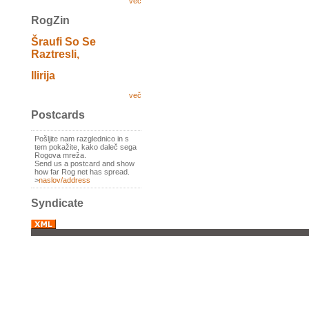
več
RogZin
Šraufi So Se
Raztresli,
Ilirija
več
Postcards
Pošljite nam razglednico in s
tem pokažite, kako daleč sega
Rogova mreža.
Send us a postcard and show
how far Rog net has spread.
>
naslov/address
Syndicate