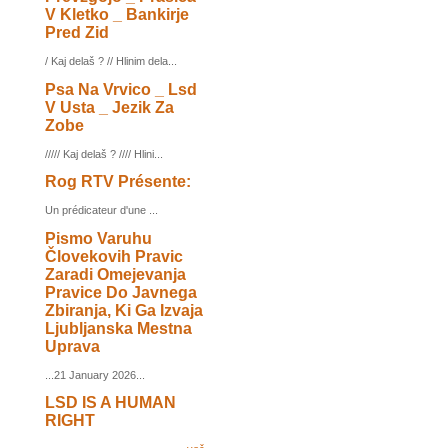
V Kletko _ Bankirje
Pred Zid
/ Kaj delaš ? // Hlinim dela...
Psa Na Vrvico _ Lsd
V Usta _ Jezik Za
Zobe
///// Kaj delaš ? //// Hlini...
Rog RTV Présente:
Un prédicateur d'une ...
Pismo Varuhu
Človekovih Pravic
Zaradi Omejevanja
Pravice Do Javnega
Zbiranja, Ki Ga Izvaja
Ljubljanska Mestna
Uprava
...21 January 2026...
LSD IS A HUMAN
RIGHT