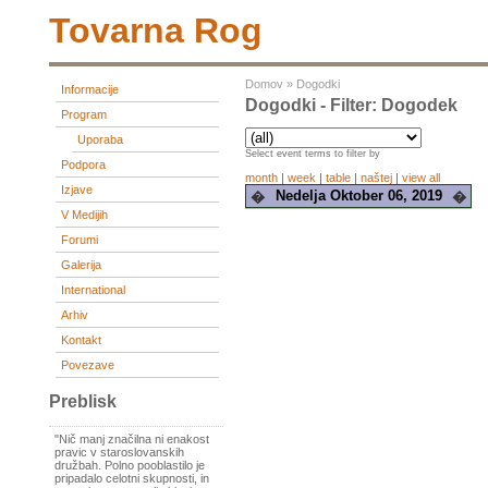
Tovarna Rog
Domov
»
Dogodki
Informacije
Dogodki - Filter: Dogodek
Program
Uporaba
Select event terms to filter by
Podpora
month
|
week
|
table
|
naštej
|
view all
Izjave
Nedelja Oktober 06, 2019
�
�
V Medijih
Forumi
Galerija
International
Arhiv
Kontakt
Povezave
Preblisk
"Nič manj značilna ni enakost
pravic v staroslovanskih
družbah. Polno pooblastilo je
pripadalo celotni skupnosti, in