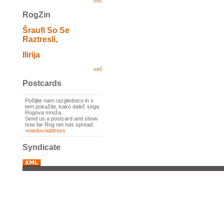
več
RogZin
Šraufi So Se
Raztresli,
Ilirija
več
Postcards
Pošljite nam razglednico in s
tem pokažite, kako daleč sega
Rogova mreža.
Send us a postcard and show
how far Rog net has spread.
>
naslov/address
Syndicate