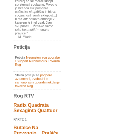
zatorej so se morali sklepi
sprejemati soglasno. Prvotno
je beseda
mir
pomenila
občinsko
skupščino
in hkrati
soglasnost
njenih sklepov[...]
Izraz
mir
odseva obdobje v
katerem je imel vsak član
skupnosti --
ženske ravno
tako kot moški
-- enake
pravice."
-- M. Eliade
Peticija
Peticija
Neomejeni rog uporabe
/ Support Autonomous Tovarna
Rog
Stalna peticija za
podporo
avtonomni, svobodni in
samoupravni uporabi nekdanje
tovarne Rog
Rog RTV
Radix Quadrata
Sexaginta Quattuor
PARTE 1:
Butalce Na
Prevzgojo _ Prašiča