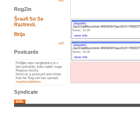
več
RogZin
Šraufi So Se
(dogodek)
Raztresli,
JazzClubMezzoforte MIDNIGHTjazzDUO FREES
Konec: 01:00
Ilirija
more info
več
(dogodek)
JazzClubMezzoforte MIDNIGHTjazzDUO FREES
Postcards
Konec: 01:00
more info
Pošljite nam razglednico in s
tem pokažite, kako daleč sega
Rogova mreža.
Send us a postcard and show
how far Rog net has spread.
>
naslov/address
Syndicate