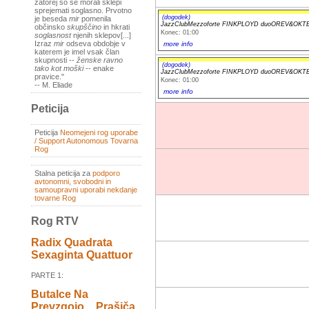
zatorej so se morali sklepi
sprejemati soglasno. Prvotno
(dogodek)
je beseda
mir
pomenila
JazzClubMezzoforte FINKPLOYD duoOREV&OKT
občinsko
skupščino
in hkrati
Konec: 01:00
soglasnost
njenih sklepov[...]
Izraz
mir
odseva obdobje v
more info
katerem je imel vsak član
skupnosti --
ženske ravno
(dogodek)
tako kot moški
-- enake
JazzClubMezzoforte FINKPLOYD duoOREV&OKT
pravice."
Konec: 01:00
-- M. Eliade
more info
Peticija
Peticija
Neomejeni rog uporabe
/ Support Autonomous Tovarna
Rog
Stalna peticija za
podporo
avtonomni, svobodni in
samoupravni uporabi nekdanje
tovarne Rog
Rog RTV
Radix Quadrata
Sexaginta Quattuor
PARTE 1:
Butalce Na
Prevzgojo _ Prašiča