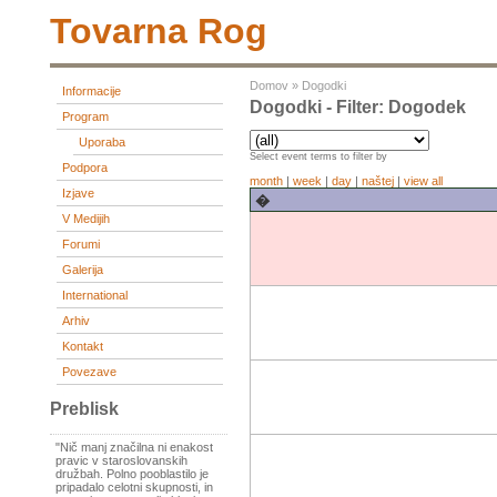
Tovarna Rog
Domov
»
Dogodki
Informacije
Dogodki - Filter: Dogodek
Program
Uporaba
Select event terms to filter by
Podpora
month
|
week
|
day
|
naštej
|
view all
Izjave
�
V Medijih
Forumi
Galerija
International
Arhiv
Kontakt
Povezave
Preblisk
"Nič manj značilna ni enakost
pravic v staroslovanskih
družbah. Polno pooblastilo je
pripadalo celotni skupnosti, in