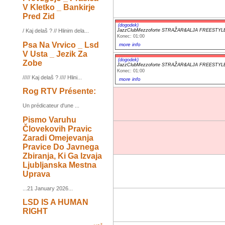
V Kletko _ Bankirje
Pred Zid
(dogodek)
JazzClubMezzoforte STRAŽAR&ALJA FREESTYL
/ Kaj delaš ? // Hlinim dela...
Konec: 01:00
Psa Na Vrvico _ Lsd
more info
V Usta _ Jezik Za
(dogodek)
Zobe
JazzClubMezzoforte STRAŽAR&ALJA FREESTYL
Konec: 01:00
///// Kaj delaš ? //// Hlini...
more info
Rog RTV Présente:
Un prédicateur d'une ...
Pismo Varuhu
Človekovih Pravic
Zaradi Omejevanja
Pravice Do Javnega
Zbiranja, Ki Ga Izvaja
Ljubljanska Mestna
Uprava
...21 January 2026...
LSD IS A HUMAN
RIGHT