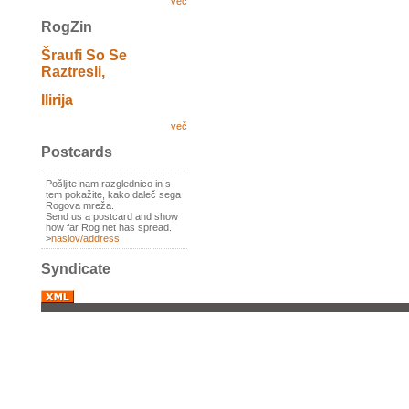
več
RogZin
Šraufi So Se
Raztresli,
Ilirija
več
Postcards
Pošljite nam razglednico in s
tem pokažite, kako daleč sega
Rogova mreža.
Send us a postcard and show
how far Rog net has spread.
>
naslov/address
Syndicate