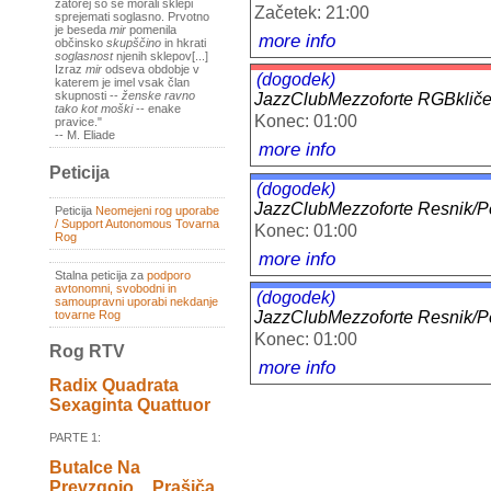
zatorej so se morali sklepi
Začetek: 21:00
sprejemati soglasno. Prvotno
je beseda
mir
pomenila
more info
občinsko
skupščino
in hkrati
soglasnost
njenih sklepov[...]
Izraz
mir
odseva obdobje v
(dogodek)
katerem je imel vsak član
skupnosti --
ženske ravno
JazzClubMezzoforte RGBk
tako kot moški
-- enake
Konec: 01:00
pravice."
-- M. Eliade
more info
Peticija
(dogodek)
JazzClubMezzoforte Resnik/
Peticija
Neomejeni rog uporabe
/ Support Autonomous Tovarna
Konec: 01:00
Rog
more info
Stalna peticija za
podporo
avtonomni, svobodni in
(dogodek)
samoupravni uporabi nekdanje
tovarne Rog
JazzClubMezzoforte Resnik/
Konec: 01:00
Rog RTV
more info
Radix Quadrata
Sexaginta Quattuor
PARTE 1:
Butalce Na
Prevzgojo _ Prašiča