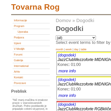
Tovarna Rog
Domov
»
Dogodki
Informacije
Program
Dogodki
Uporaba
Podpora
Select event terms to filter by
Izjave
V Medijih
month
|
week
|
day
|
table
(dogodek)
Forumi
JazzClubMezzoforte MIDN
Galerija
Konec: 01:00
International
more info
Arhiv
Kontakt
(dogodek)
Povezave
JazzClubMezzoforte MIDN
Konec: 01:00
Preblisk
more info
"Nič manj značilna ni enakost
pravic v staroslovanskih
(dogodek)
družbah. Polno pooblastilo je
JazzClubMezzoforte RGBk
pripadalo celotni skupnosti, in