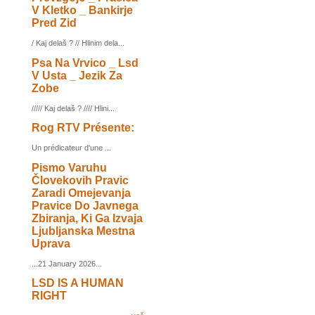
V Kletko _ Bankirje
Pred Zid
/ Kaj delaš ? // Hlinim dela...
Psa Na Vrvico _ Lsd
V Usta _ Jezik Za
Zobe
///// Kaj delaš ? //// Hlini...
Rog RTV Présente:
Un prédicateur d'une ...
Pismo Varuhu
Človekovih Pravic
Zaradi Omejevanja
Pravice Do Javnega
Zbiranja, Ki Ga Izvaja
Ljubljanska Mestna
Uprava
...21 January 2026...
LSD IS A HUMAN
RIGHT