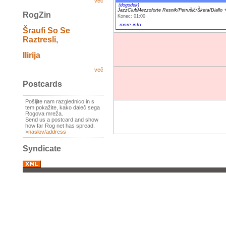
več
(dogodek)
JazzClubMezzoforte Resnik/Petrušić/Šketa/Dial
RogZin
Konec: 01:00
more info
Šraufi So Se
Raztresli,
Ilirija
več
Postcards
Pošljite nam razglednico in s
tem pokažite, kako daleč sega
Rogova mreža.
Send us a postcard and show
how far Rog net has spread.
>
naslov/address
Syndicate