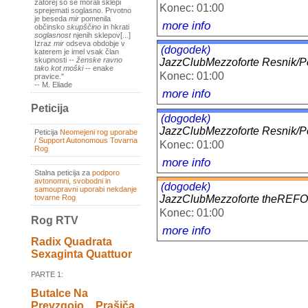
zatorej so se morali sklepi
Konec: 01:00
sprejemati soglasno. Prvotno
je beseda
mir
pomenila
more info
občinsko
skupščino
in hkrati
soglasnost
njenih sklepov[...]
Izraz
mir
odseva obdobje v
(dogodek)
katerem je imel vsak član
skupnosti --
ženske ravno
JazzClubMezzoforte Resnik/
tako kot moški
-- enake
Konec: 01:00
pravice."
-- M. Eliade
more info
Peticija
(dogodek)
JazzClubMezzoforte Resnik/
Peticija
Neomejeni rog uporabe
/ Support Autonomous Tovarna
Konec: 01:00
Rog
more info
Stalna peticija za
podporo
avtonomni, svobodni in
(dogodek)
samoupravni uporabi nekdanje
tovarne Rog
JazzClubMezzoforte theRE
Konec: 01:00
Rog RTV
more info
Radix Quadrata
Sexaginta Quattuor
PARTE 1:
Butalce Na
Prevzgojo _ Prašiča