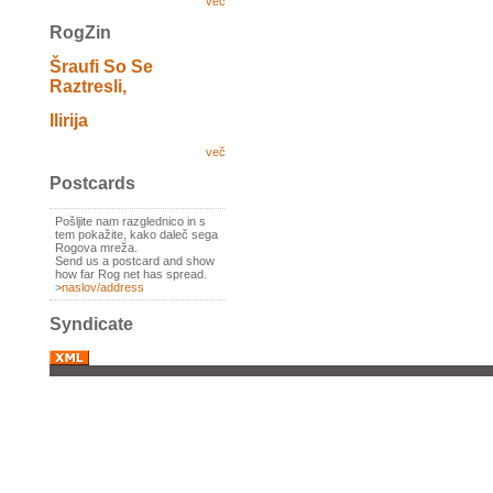
več
RogZin
Šraufi So Se
Raztresli,
Ilirija
več
Postcards
Pošljite nam razglednico in s
tem pokažite, kako daleč sega
Rogova mreža.
Send us a postcard and show
how far Rog net has spread.
>
naslov/address
Syndicate