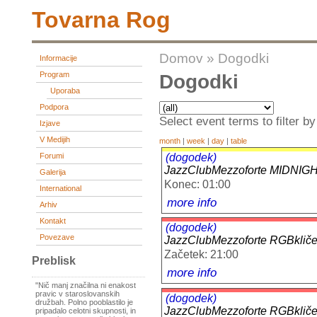
Tovarna Rog
Domov
»
Dogodki
Informacije
Program
Dogodki
Uporaba
Podpora
Select event terms to filter by
Izjave
V Medijih
month
|
week
|
day
|
table
(dogodek)
Forumi
JazzClubMezzoforte MIDN
Galerija
Konec: 01:00
International
more info
Arhiv
Kontakt
(dogodek)
Povezave
JazzClubMezzoforte RGBk
Začetek: 21:00
Preblisk
more info
"Nič manj značilna ni enakost
pravic v staroslovanskih
(dogodek)
družbah. Polno pooblastilo je
JazzClubMezzoforte RGBk
pripadalo celotni skupnosti, in