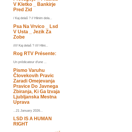
V Kletko _ Bankirje
Pred Zid
/ Kaj delaš ? // Hlinim dela...
Psa Na Vrvico _ Lsd
V Usta _ Jezik Za
Zobe
///// Kaj delaš ? //// Hlini...
Rog RTV Présente:
Un prédicateur d'une ...
Pismo Varuhu
Človekovih Pravic
Zaradi Omejevanja
Pravice Do Javnega
Zbiranja, Ki Ga Izvaja
Ljubljanska Mestna
Uprava
...21 January 2026...
LSD IS A HUMAN
RIGHT