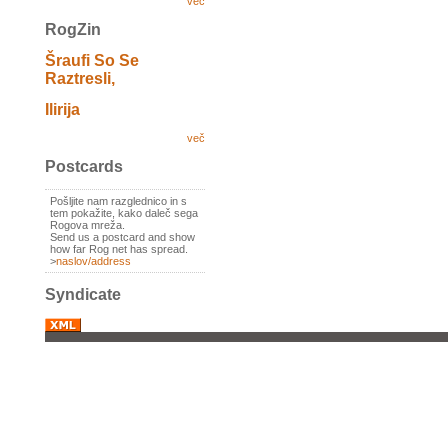
več
RogZin
Šraufi So Se
Raztresli,
Ilirija
več
Postcards
Pošljite nam razglednico in s
tem pokažite, kako daleč sega
Rogova mreža.
Send us a postcard and show
how far Rog net has spread.
>
naslov/address
Syndicate