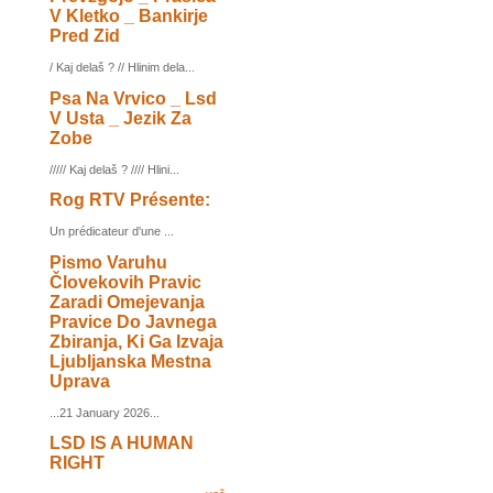
V Kletko _ Bankirje
Pred Zid
/ Kaj delaš ? // Hlinim dela...
Psa Na Vrvico _ Lsd
V Usta _ Jezik Za
Zobe
///// Kaj delaš ? //// Hlini...
Rog RTV Présente:
Un prédicateur d'une ...
Pismo Varuhu
Človekovih Pravic
Zaradi Omejevanja
Pravice Do Javnega
Zbiranja, Ki Ga Izvaja
Ljubljanska Mestna
Uprava
...21 January 2026...
LSD IS A HUMAN
RIGHT