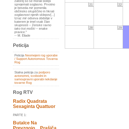
zatorej so se morali sklepi
sprejemati soglasno. Prvotno
21
22
je beseda
mir
pomenila
občinsko
skupščino
in hkrati
soglasnost
njenih sklepov[...]
Izraz
mir
odseva obdobje v
katerem je imel vsak član
skupnosti --
ženske ravno
28
29
tako kot moški
-- enake
pravice."
-- M. Eliade
Peticija
Peticija
Neomejeni rog uporabe
/ Support Autonomous Tovarna
Rog
Stalna peticija za
podporo
avtonomni, svobodni in
samoupravni uporabi nekdanje
tovarne Rog
Rog RTV
Radix Quadrata
Sexaginta Quattuor
PARTE 1:
Butalce Na
Prevzgojo _ Prašiča