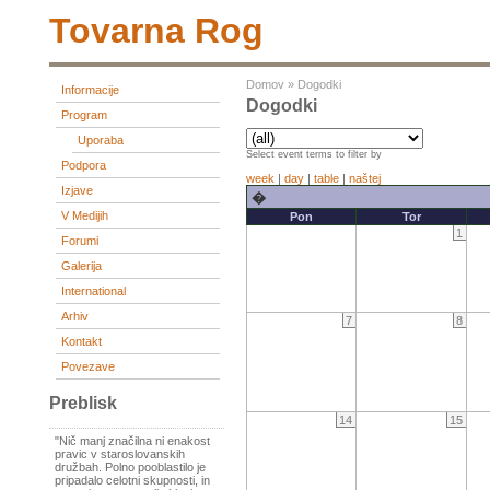
Tovarna Rog
Domov
»
Dogodki
Informacije
Dogodki
Program
Uporaba
Select event terms to filter by
Podpora
week
|
day
|
table
|
naštej
Izjave
�
V Medijih
Pon
Tor
1
Forumi
Galerija
International
Arhiv
7
8
Kontakt
Povezave
Preblisk
14
15
"Nič manj značilna ni enakost
pravic v staroslovanskih
družbah. Polno pooblastilo je
pripadalo celotni skupnosti, in